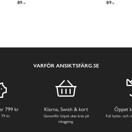
89:-
89:-
VARFÖR ANSIKTSFÄRG.SE
ver 799 kr
Klarna, Swish & kort
Öppet k
 79 kr.
Genomför köpet utan krav på
Full bytes- och re
inloggning.