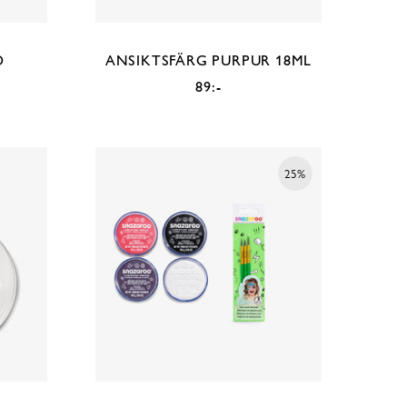
D
ANSIKTSFÄRG PURPUR 18ML
89:-
25%