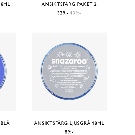
18ML
ANSIKTSFÄRG PAKET 2
329:-
439:-
LBLÅ
ANSIKTSFÄRG LJUSGRÅ 18ML
89:-