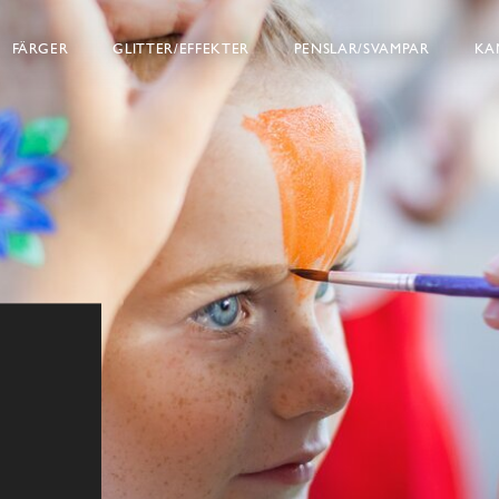
FÄRGER
GLITTER/EFFEKTER
PENSLAR/SVAMPAR
KA