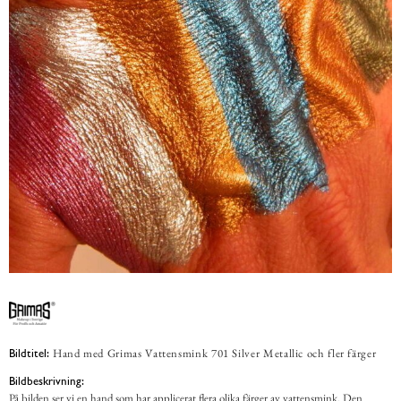
Hand med Grimas Vattensmink 701 Silver Metallic och fler färger
Bildtitel:
Bildbeskrivning:
På bilden ser vi en hand som har applicerat flera olika färger av vattensmink. Den