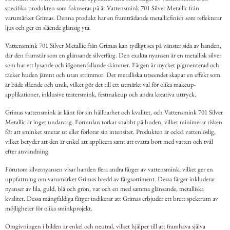
specifika produkten som fokuseras på är Vattensmink 701 Silver Metallic från
varumärket Grimas. Denna produkt har en framträdande metallicfinish som reflekterar
ljus och ger en slående glansig yta.
Vattensmink 701 Silver Metallic från Grimas kan tydligt ses på vänster sida av handen,
där den framstår som en glänsande silverfärg. Den exakta nyansen är en metallisk silver
som har ett lysande och iögonenfallande skimmer. Färgen är mycket pigmenterad och
täcker huden jämnt och utan strimmor. Det metalliska utseendet skapar en effekt som
är både slående och unik, vilket gör det till ett utmärkt val för olika makeup-
applikationer, inklusive teatersmink, festmakeup och andra kreativa uttryck.
Grimas vattensmink är känt för sin hållbarhet och kvalitet, och Vattensmink 701 Silver
Metallic är inget undantag. Formulan torkar snabbt på huden, vilket minimerar risken
för att sminket smetar ut eller förlorar sin intensitet. Produkten är också vattenlöslig,
vilket betyder att den är enkel att applicera samt att tvätta bort med vatten och tvål
efter användning.
Förutom silvernyansen visar handen flera andra färger av vattensmink, vilket ger en
uppfattning om varumärket Grimas bredd av färgsortiment. Dessa färger inkluderar
nyanser av lila, guld, blå och grön, var och en med samma glänsande, metalliska
kvalitet. Dessa mångfaldiga färger indikerar att Grimas erbjuder ett brett spektrum av
möjligheter för olika sminkprojekt.
Omgivningen i bilden är enkel och neutral, vilket hjälper till att framhäva själva