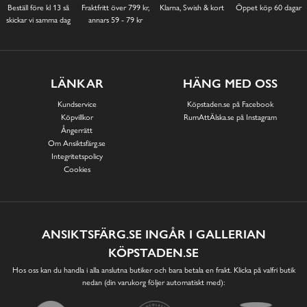
Beställ före kl 13 så
Fraktfritt över 799 kr,
Klarna, Swish & kort
Öppet köp 60 dagar
skickar vi samma dag
annars 59 - 79 kr
LÄNKAR
HÄNG MED OSS
Kundservice
Köpstaden.se på Facebook
Köpvillkor
RumAttÄlska.se på Instagram
Ångerrätt
Om Ansiktsfärg.se
Integritetspolicy
Cookies
ANSIKTSFÄRG.SE INGÅR I GALLERIAN
KÖPSTADEN.SE
Hos oss kan du handla i alla anslutna butiker och bara betala en frakt. Klicka på valfri butik
nedan (din varukorg följer automatiskt med):