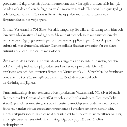
produkten. Bakgrunden är ljus och monokromatisk, vilket gör att fokus hålls helt på
handen och de applicerade färgerna av Grimas vattensmink. Handens hud syns tydligt
och fungerar som en slät kanvas för att visa upp den metalliska texturen och
färgintensiteten hos varje nyans.
Grimas' Vattensmink 701 Silver Metallic lämpar sig för olika användningsområden och
kan användas kreativt på många sätt. Makeupartister och sminkentusiaster kan dra
nytta av den höga pigmenteringen och den enkla appliceringen för att skapa allt från
subtila till mer dramatiska effekter. Den metalliska finishen är perfekt för att skapa
futuristiska eller glamorösa makeup-looks.
Även om bilden i första hand visar de olika färgerna applicerade på handen, ger den
också en tydlig indikation på produktens kvalitet och prestanda. Den släta
appliceringen och den intensiva färgen hos Vattensmink 701 Silver Metallic framhäver
produkten på ett sätt som gör det enkelt att förstå dess potential och
användningsmöjligheter.
Sammanfattningsvis representerar bilden produkten Vattensmink 701 Silver Metallic
från varumärket Grimas på ett effektivt och visuellt tilltalande sätt. Den metalliska
silverfärgen står ut med sin glans och intensitet, samtidigt som bildens enkelhet och
fokus på handen gör att produkten presenteras på ett klart och intrycksfullt sätt.
Grimas erbjuder inte bara en enskild färg utan ett helt spektrum av metalliska nyanser,
vilket gör deras vattensmink till ett mångsidigt och populärt val för olika
makeupbehov.