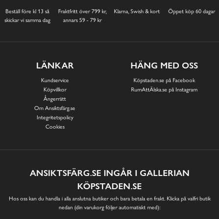
Beställ före kl 13 så
Fraktfritt över 799 kr,
Klarna, Swish & kort
Öppet köp 60 dagar
skickar vi samma dag
annars 59 - 79 kr
LÄNKAR
HÄNG MED OSS
Kundservice
Köpstaden.se på Facebook
Köpvillkor
RumAttÄlska.se på Instagram
Ångerrätt
Om Ansiktsfärg.se
Integritetspolicy
Cookies
ANSIKTSFÄRG.SE INGÅR I GALLERIAN
KÖPSTADEN.SE
Hos oss kan du handla i alla anslutna butiker och bara betala en frakt. Klicka på valfri butik
nedan (din varukorg följer automatiskt med):