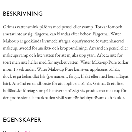
BESKRIVNING
Grimas vattensmink påföres med pensel eller svamp. Torkar fort och
smetar inte av sig, färgerna kan blandas efter behov. Färgerna i Water
Make-up är godkända livsmedelsfärger, oparfymerad & vattenbaserad
makeup, avsedd för ansikts- och kroppsmålning. Använd en pensel eller
makeupsvamp och lite vatten för att mjuka upp ytan. Arbeta inte för
torrt men inte heller med för mycket vatten. Water Make-up Pure torkar
inom 15 sekunder. Water Make-up Pure kan även appliceras på hår,
dock ej på behandlat hår (permanent, färgat, blekt eller med hennafärgat
hår). Använd en tandborste för att applicera på hår. Grimas är ett litet
holländskt företag som på hantverksmässigt vis producerar makeup för
den professionella marknaden såväl som för hobbyutövare och skolor.
EGENSKAPER