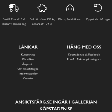
Beställ före kl 13 så
Fraktfritt över 799 kr,
Klarna, Swish & kort
Öppet köp 60 dagar
skickar vi samma dag
annars 59 - 79 kr
LÄNKAR
HÄNG MED OSS
Kundservice
Köpstaden.se på Facebook
Köpvillkor
RumAttÄlska.se på Instagram
Ångerrätt
Om Ansiktsfärg.se
Integritetspolicy
Cookies
ANSIKTSFÄRG.SE INGÅR I GALLERIAN
KÖPSTADEN.SE