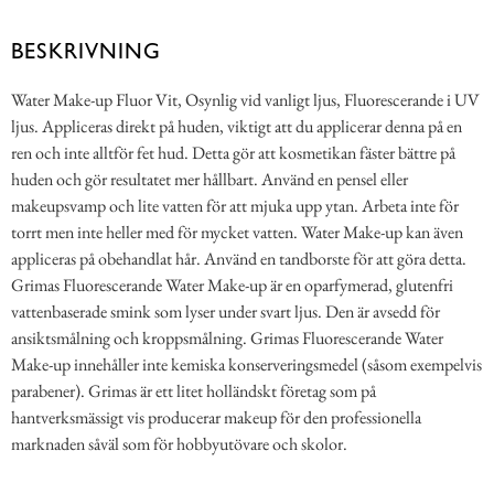
BESKRIVNING
Water Make-up Fluor Vit, Osynlig vid vanligt ljus, Fluorescerande i UV
ljus. Appliceras direkt på huden, viktigt att du applicerar denna på en
ren och inte alltför fet hud. Detta gör att kosmetikan fäster bättre på
huden och gör resultatet mer hållbart. Använd en pensel eller
makeupsvamp och lite vatten för att mjuka upp ytan. Arbeta inte för
torrt men inte heller med för mycket vatten. Water Make-up kan även
appliceras på obehandlat hår. Använd en tandborste för att göra detta.
Grimas Fluorescerande Water Make-up är en oparfymerad, glutenfri
vattenbaserade smink som lyser under svart ljus. Den är avsedd för
ansiktsmålning och kroppsmålning. Grimas Fluorescerande Water
Make-up innehåller inte kemiska konserveringsmedel (såsom exempelvis
parabener). Grimas är ett litet holländskt företag som på
hantverksmässigt vis producerar makeup för den professionella
marknaden såväl som för hobbyutövare och skolor.