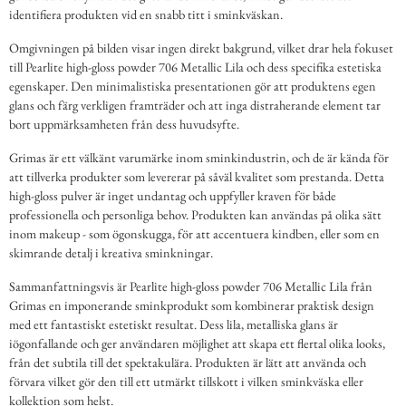
identifiera produkten vid en snabb titt i sminkväskan.
Omgivningen på bilden visar ingen direkt bakgrund, vilket drar hela fokuset
till Pearlite high-gloss powder 706 Metallic Lila och dess specifika estetiska
egenskaper. Den minimalistiska presentationen gör att produktens egen
glans och färg verkligen framträder och att inga distraherande element tar
bort uppmärksamheten från dess huvudsyfte.
Grimas är ett välkänt varumärke inom sminkindustrin, och de är kända för
att tillverka produkter som levererar på såväl kvalitet som prestanda. Detta
high-gloss pulver är inget undantag och uppfyller kraven för både
professionella och personliga behov. Produkten kan användas på olika sätt
inom makeup - som ögonskugga, för att accentuera kindben, eller som en
skimrande detalj i kreativa sminkningar.
Sammanfattningsvis är Pearlite high-gloss powder 706 Metallic Lila från
Grimas en imponerande sminkprodukt som kombinerar praktisk design
med ett fantastiskt estetiskt resultat. Dess lila, metalliska glans är
iögonfallande och ger användaren möjlighet att skapa ett flertal olika looks,
från det subtila till det spektakulära. Produkten är lätt att använda och
förvara vilket gör den till ett utmärkt tillskott i vilken sminkväska eller
kollektion som helst.