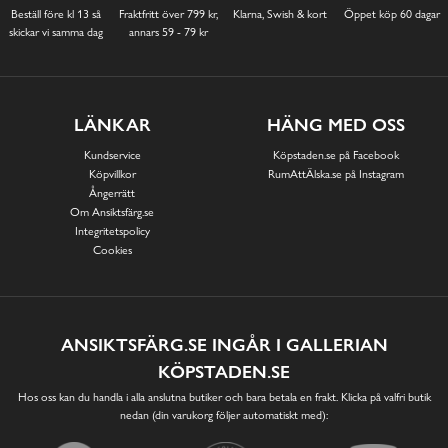
Beställ före kl 13 så
Fraktfritt över 799 kr,
Klarna, Swish & kort
Öppet köp 60 dagar
skickar vi samma dag
annars 59 - 79 kr
LÄNKAR
HÄNG MED OSS
Kundservice
Köpstaden.se på Facebook
Köpvillkor
RumAttÄlska.se på Instagram
Ångerrätt
Om Ansiktsfärg.se
Integritetspolicy
Cookies
ANSIKTSFÄRG.SE INGÅR I GALLERIAN
KÖPSTADEN.SE
Hos oss kan du handla i alla anslutna butiker och bara betala en frakt. Klicka på valfri butik
nedan (din varukorg följer automatiskt med):