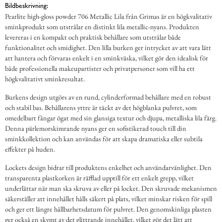
Bildbeskrivning:
Pearlite high-gloss powder 706 Metallic Lila från Grimas är en högkvalitativ
sminkprodukt som utstrålar en distinkt lila metallic-nyans. Produkten
levereras i en kompakt och praktisk behållare som utstrålar både
funktionalitet och smidighet. Den lilla burken ger intrycket av att vara lätt
att hantera och förvaras enkelt i en sminkväska, vilket gör den idealisk för
både professionella makeupartister och privatpersoner som vill ha ett
högkvalitativt sminkresultat.
Burkens design utgörs av en rund, cylinderformad behållare med en robust
och stabil bas. Behållarens yttre är täckt av det högblanka pulvret, som
omedelbart fångar ögat med sin glansiga textur och djupa, metalliska lila färg.
Denna pärlemorskimrande nyans ger en sofistikerad touch till din
sminkkollektion och kan användas för att skapa dramatiska eller subtila
effekter på huden.
Lockets design bidrar till produktens enkelhet och användarvänlighet. Den
transparenta plastkorken är räfflad upptill för ett enkelt grepp, vilket
underlättar när man ska skruva av eller på locket. Den skruvade mekanismen
säkerställer att innehållet hålls säkert på plats, vilket minskar risken för spill
och ger ett längre hållbarhetsdatum för pulvret. Den genomskinliga plasten
ger också en skymt av det glittrande innehållet, vilket gör det lätt att