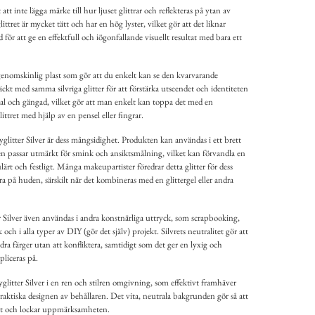
att inte lägga märke till hur ljuset glittrar och reflekteras på ytan av
glittret är mycket tätt och har en hög lyster, vilket gör att det liknar
 för att ge en effektfull och iögonfallande visuellt resultat med bara ett
enomskinlig plast som gör att du enkelt kan se den kvarvarande
äckt med samma silvriga glitter för att förstärka utseendet och identiteten
 och gängad, vilket gör att man enkelt kan toppa det med en
littret med hjälp av en pensel eller fingrar.
glitter Silver är dess mångsidighet. Produkten kan användas i ett brett
n passar utmärkt för smink och ansiktsmålning, vilket kan förvandla en
lärt och festligt. Många makeupartister föredrar detta glitter för dess
bra på huden, särskilt när det kombineras med en glittergel eller andra
Silver även användas i andra konstnärliga uttryck, som scrapbooking,
och i alla typer av DIY (gör det själv) projekt. Silvrets neutralitet gör att
ra färger utan att konfliktera, samtidigt som det ger en lyxig och
pliceras på.
glitter Silver i en ren och stilren omgivning, som effektivt framhäver
raktiska designen av behållaren. Det vita, neutrala bakgrunden gör så att
r ut och lockar uppmärksamheten.