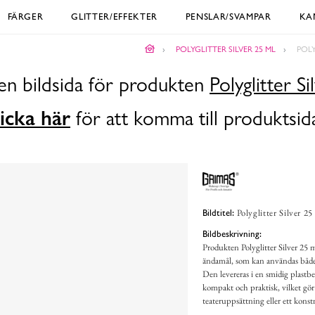
FÄRGER
GLITTER/EFFEKTER
PENSLAR/SVAMPAR
KA
POLYGLITTER SILVER 25 ML
POLY
en bildsida för produkten
Polyglitter S
icka här
för att komma till produktsid
Polyglitter Silver 2
Bildtitel:
Bildbeskrivning:
Produkten Polyglitter Silver 25 m
ändamål, som kan användas både f
Den levereras i en smidig plastbeh
kompakt och praktisk, vilket gör 
teateruppsättning eller ett konstn