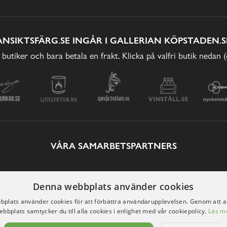
ANSIKTSFÄRG.SE INGÅR I GALLERIAN KÖPSTADEN.S
 butiker och bara betala en frakt. Klicka på valfri butik nedan 
VÅRA SAMARBETSPARTNERS
Denna webbplats använder cookies
plats använder cookies för att förbättra användarupplevelsen. Genom att 
ebbplats samtycker du till alla cookies i enlighet med vår cookiepolicy.
Läs m