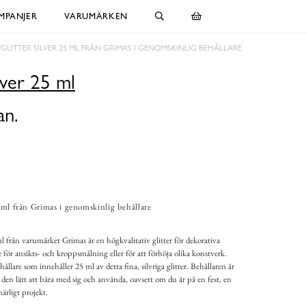
MPANJER
VARUMÄRKEN
GLITTER SILVER 25 ML FRÅN GRIMAS I GENOMSKINLIG BEHÅLLARE
ilver 25 ml
an.
5 ml från Grimas i genomskinlig behållare
l från varumärket Grimas är en högkvalitativ glitter för dekorativa
ör ansikts- och kroppsmålning eller för att förhöja olika konstverk.
ållare som innehåller 25 ml av detta fina, silvriga glitter. Behållaren är
den lätt att bära med sig och använda, oavsett om du är på en fest, en
ärligt projekt.