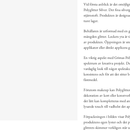
Vid första anblick är det omöjligt 
Polyglitter Silver. Det fina silver
stjärnstoft. Produkten är designad
tunt lager.
Behållaren är utformad med en g
mängden glitter. Lockets yta är t
av produkten. Öppningen är smal
applikator eller direkt applicera g
En viktig aspekt med Grimas Poly
spektrum av kreativa projekt. De
vardaglig look till något spektaku
konsistens och för att det sitter 
fästmedel.
Förutom makeup kan Polyglitter 
dekoration av kort eller konstverk 
det lätt kan kompletteras med and
lysande touch till vadhelst det ap
Förpackningen i bilden visar Poly
produktens egen lyster och det p
glittrets skimmer verkligen stå