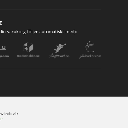
E
(din varukorg följer automatiskt med):
använda vår
er