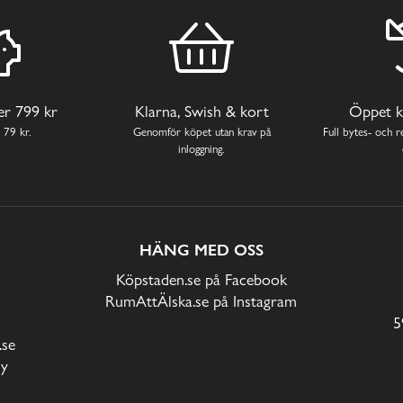
ver 799 kr
Klarna, Swish & kort
Öppet k
 79 kr.
Genomför köpet utan krav på
Full bytes- och re
inloggning.
HÄNG MED OSS
Köpstaden.se på Facebook
RumAttÄlska.se på Instagram
5
.se
cy