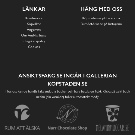
LÄNKAR
HÄNG MED OSS
Kundservice
Köpstaden.se på Facebook
Köpvillkor
RumAttÄlska.se på Instagram
Ångerrätt
Om Ansiktsfärg.se
Integritetspolicy
Cookies
ANSIKTSFÄRG.SE INGÅR I GALLERIAN
KÖPSTADEN.SE
Hos oss kan du handla i alla anslutna butiker och bara betala en frakt. Klicka på valfri butik
nedan (din varukorg följer automatiskt med):