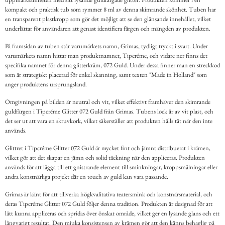
kompakt och praktisk tub som rymmer 8 ml av denna skimrande skönhet. Tuben har
en transparent plastkropp som gör det möjligt att se den glänsande innehållet, vilket
underlättar för användaren att genast identifiera färgen och mängden av produkten.
På framsidan av tuben står varumärkets namn, Grimas, tydligt tryckt i svart. Under
varumärkets namn hittar man produktnamnet, Tipcréme, och vidare ner finns det
specifika namnet för denna glitterkräm, 072 Guld. Under dessa finner man en streckkod
som är strategiskt placerad för enkel skanning, samt texten "Made in Holland" som
anger produktens ursprungsland.
Omgivningen på bilden är neutral och vit, vilket effektivt framhäver den skimrande
guldfärgen i Tipcréme Glitter 072 Guld från Grimas. Tubens lock är av vit plast, och
det ser ut att vara en skruvkork, vilket säkerställer att produkten hålls tät när den inte
används.
Glittret i Tipcréme Glitter 072 Guld är mycket fint och jämnt distribuerat i krämen,
vilket gör att det skapar en jämn och solid täckning när den appliceras. Produkten
används för att lägga till ett gnistrande element till sminkningar, kroppsmålningar eller
andra konstnärliga projekt där en touch av guld kan vara passande.
Grimas är känt för att tillverka högkvalitativa teatersmink och konstnärsmaterial, och
deras Tipcréme Glitter 072 Guld följer denna tradition. Produkten är designad för att
lätt kunna appliceras och spridas över önskat område, vilket ger en lysande glans och ett
långvarigt resultat. Den mjuka konsistensen av krämen gör att den känns behaglig på