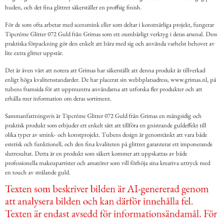
huden, och det fina glittret säkerställer en proffsig finish.
För de som ofta arbetar med scensmink eller som deltar i konstnärliga projekt, fungerar
Tipcréme Glitter 072 Guld från Grimas som ett oumbärligt verktyg i deras arsenal. Dess
praktiska förpackning gör den enkelt att bära med sig och använda varhelst behovet av
lite extra glitter uppstår.
Det är även värt att notera att Grimas har säkerställt att denna produkt är tillverkad
enligt höga kvalitetsstandarder. De har placerat sin webbplatsadress, www.grimas.nl, på
tubens framsida för att uppmuntra användarna att utforska fler produkter och att
erhålla mer information om deras sortiment.
Sammanfattningsvis är Tipcréme Glitter 072 Guld från Grimas en mångsidig och
praktisk produkt som erbjuder ett enkelt sätt att tillföra en gnistrande guldeffekt till
olika typer av smink- och konstprojekt. Tubens design är genomtänkt att vara både
estetisk och funktionell, och den fina kvaliteten på glittret garanterar ett imponerande
slutresultat. Detta är en produkt som säkert kommer att uppskattas av både
professionella makeupartister och amatörer som vill förhöja sina kreativa uttryck med
en touch av strålande guld.