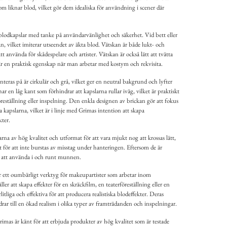
om liknar blod, vilket gör dem idealiska för användning i scener där
 blodkapslar med tanke på användarvänlighet och säkerhet. Vid bett eller
an, vilket imiterar utseendet av äkta blod. Vätskan är både lukt- och
t använda för skådespelare och artister. Vätskan är också lätt att tvätta
 är en praktisk egenskap när man arbetar med kostym och rekvisita.
teras på är cirkulär och grå, vilket ger en neutral bakgrund och lyfter
r en låg kant som förhindrar att kapslarna rullar iväg, vilket är praktiskt
reställning eller inspelning. Den enkla designen av brickan gör att fokus
a kapslarna, vilket är i linje med Grimas intention att skapa
kter.
larna av hög kvalitet och utformat för att vara mjukt nog att krossas lätt,
rt för att inte burstas av misstag under hanteringen. Eftersom de är
ra att använda i och runt munnen.
r ett oumbärligt verktyg för makeupartister som arbetar inom
ler att skapa effekter för en skräckfilm, en teaterföreställning eller en
rlitliga och effektiva för att producera realistiska blodeffekter. Deras
ar till en ökad realism i olika typer av framträdanden och inspelningar.
Grimas är känt för att erbjuda produkter av hög kvalitet som är testade