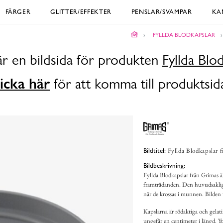
FÄRGER
GLITTER/EFFEKTER
PENSLAR/SVAMPAR
KA
FYLLDA BLODKAPSLAR
är en bildsida för produkten
Fyllda Blo
icka här
för att komma till produktsid
Fyllda Blodkapslar f
Bildtitel:
Bildbeskrivning:
Fyllda Blodkapslar från Grimas är
framträdanden. Den huvudsakliga f
när de krossas i munnen. Bilden v
Kapslarna är rödaktiga och gelat
ungefär en centimeter i längd. Yt