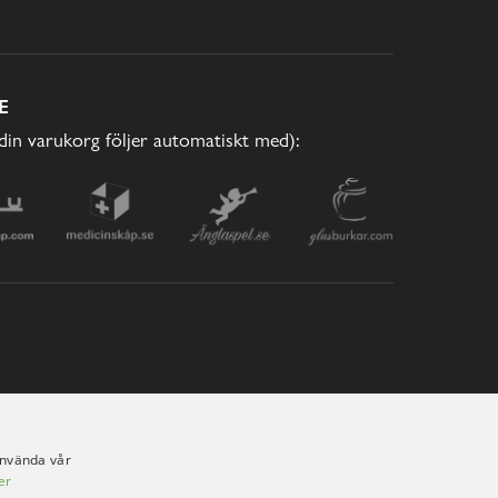
E
(din varukorg följer automatiskt med):
använda vår
er