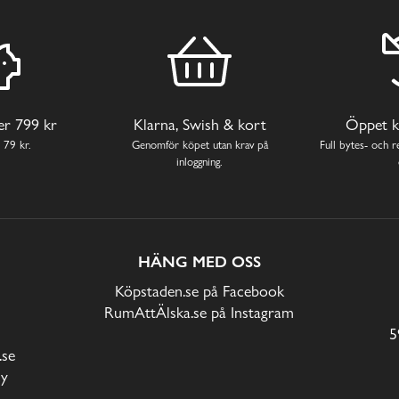
ver 799 kr
Klarna, Swish & kort
Öppet k
 79 kr.
Genomför köpet utan krav på
Full bytes- och re
inloggning.
HÄNG MED OSS
Köpstaden.se på Facebook
RumAttÄlska.se på Instagram
5
.se
cy