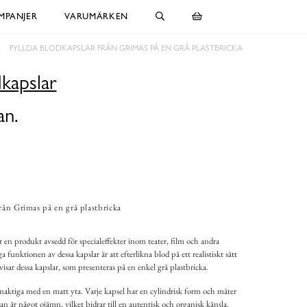
MPANJER
VARUMÄRKEN
FYLLDA BLODKAPSLAR FRÅN GRIMAS PÅ EN GRÅ PLASTBRICKA
dkapslar
an.
rån Grimas på en grå plastbricka
 en produkt avsedd för specialeffekter inom teater, film och andra
unktionen av dessa kapslar är att efterlikna blod på ett realistiskt sätt
isar dessa kapslar, som presenteras på en enkel grå plastbricka.
inaktiga med en matt yta. Varje kapsel har en cylindrisk form och mäter
an är något ojämn, vilket bidrar till en autentisk och organisk känsla.