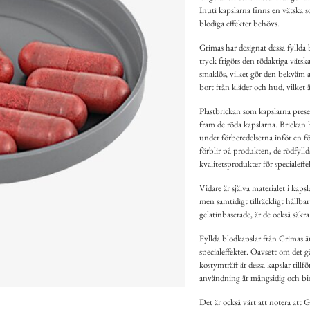
Inuti kapslarna finns en vätska s
blodiga effekter behövs.
Grimas har designat dessa fyllda
tryck frigörs den rödaktiga vätsk
smaklös, vilket gör den bekväm at
bort från kläder och hud, vilket
Plastbrickan som kapslarna presen
fram de röda kapslarna. Brickan ha
under förberedelserna inför en fö
förblir på produkten, de rödfylld
kvalitetsprodukter för specialeffe
Vidare är själva materialet i kaps
men samtidigt tillräckligt hållba
gelatinbaserade, är de också säk
Fyllda blodkapslar från Grimas ä
specialeffekter. Oavsett om det gäl
kostymträff är dessa kapslar tillfö
användning är mångsidig och bidr
Det är också värt att notera att 