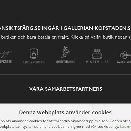
ANSIKTSFÄRG.SE INGÅR I GALLERIAN KÖPSTADEN.S
 butiker och bara betala en frakt. Klicka på valfri butik nedan 
VÅRA SAMARBETSPARTNERS
Denna webbplats använder cookies
plats använder cookies för att förbättra användarupplevelsen. Genom att 
ebbplats samtycker du till alla cookies i enlighet med vår cookiepolicy.
Läs m