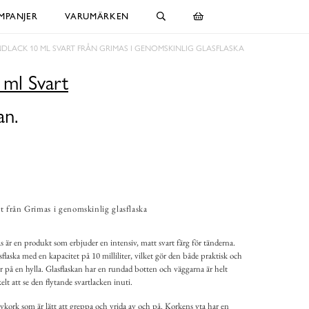
MPANJER
VARUMÄRKEN
DLACK 10 ML SVART FRÅN GRIMAS I GENOMSKINLIG GLASFLASKA
 ml Svart
an.
t från Grimas i genomskinlig glasflaska
 är en produkt som erbjuder en intensiv, matt svart färg för tänderna.
laska med en kapacitet på 10 milliliter, vilket gör den både praktisk och
ler på en hylla. Glasflaskan har en rundad botten och väggarna är helt
lt att se den flytande svartlacken inuti.
kork som är lätt att greppa och vrida av och på. Korkens yta har en