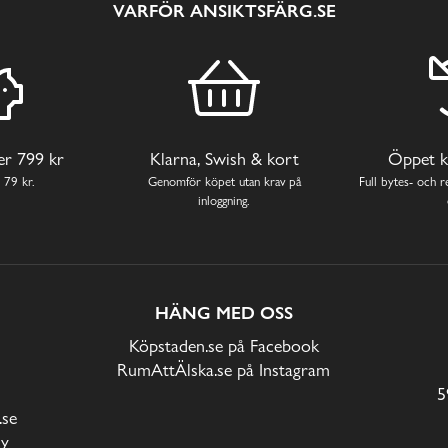
VARFÖR ANSIKTSFÄRG.SE
ver 799 kr
Klarna, Swish & kort
Öppet k
 79 kr.
Genomför köpet utan krav på
Full bytes- och re
inloggning.
HÄNG MED OSS
Köpstaden.se på Facebook
RumAttÄlska.se på Instagram
5
.se
cy