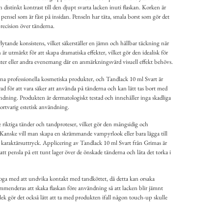
en distinkt kontrast till den djupt svarta lacken inuti flaskan. Korken är
ensel som är fäst på insidan. Penseln har täta, smala borst som gör det
recision över tänderna.
flytande konsistens, vilket säkerställer en jämn och hållbar täckning när
är utmärkt för att skapa dramatiska effekter, vilket gör den idealisk för
ester eller andra evenemang där en anmärkningsvärd visuell effekt behövs.
na professionella kosmetiska produkter, och Tandlack 10 ml Svart är
d för att vara säker att använda på tänderna och kan lätt tas bort med
ndning. Produkten är dermatologiskt testad och innehåller inga skadliga
ortvarig estetisk användning.
riktiga tänder och tandproteser, vilket gör den mångsidig och
anske vill man skapa en skrämmande vampyrlook eller bara lägga till
t karaktärsuttryck. Applicering av Tandlack 10 ml Svart från Grimas är
tt pensla på ett tunt lager över de önskade tänderna och låta det torka i
a med att undvika kontakt med tandköttet, då detta kan orsaka
kommenderas att skaka flaskan före användning så att lacken blir jämnt
ek gör det också lätt att ta med produkten ifall någon touch-up skulle