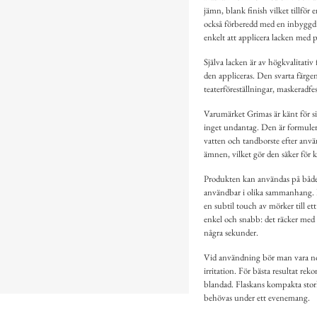
jämn, blank finish vilket tillför 
också förberedd med en inbyggd p
enkelt att applicera lacken med p
Själva lacken är av högkvalitativ 
den appliceras. Den svarta färgen 
teaterföreställningar, maskeradf
Varumärket Grimas är känt för si
inget undantag. Den är formulera
vatten och tandborste efter anvä
ämnen, vilket gör den säker för k
Produkten kan användas på både 
användbar i olika sammanhang. K
en subtil touch av mörker till et
enkel och snabb: det räcker med a
några sekunder.
Vid användning bör man vara nog
irritation. För bästa resultat re
blandad. Flaskans kompakta storl
behövas under ett evenemang.