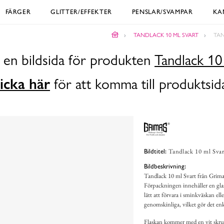
FÄRGER
GLITTER/EFFEKTER
PENSLAR/SVAMPAR
KA
TANDLACK 10 ML SVART
TAN
 en bildsida för produkten
Tandlack 10
icka här
för att komma till produktsid
Tandlack 10 ml Svar
Bildtitel:
Bildbeskrivning:
Tandlack 10 ml Svart från Grimas
Förpackningen innehåller en glasf
lätt att förvara i sminkväskan el
genomskinliga, vilket gör det enke
Flaskan kommer med en vit skruv