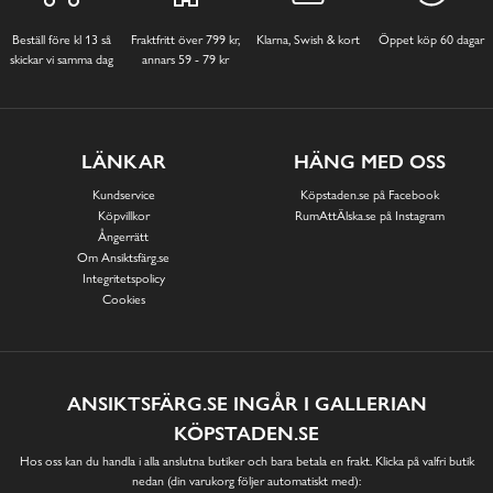
Beställ före kl 13 så
Fraktfritt över 799 kr,
Klarna, Swish & kort
Öppet köp 60 dagar
skickar vi samma dag
annars 59 - 79 kr
LÄNKAR
HÄNG MED OSS
Kundservice
Köpstaden.se på Facebook
Köpvillkor
RumAttÄlska.se på Instagram
Ångerrätt
Om Ansiktsfärg.se
Integritetspolicy
Cookies
ANSIKTSFÄRG.SE INGÅR I GALLERIAN
KÖPSTADEN.SE
Hos oss kan du handla i alla anslutna butiker och bara betala en frakt. Klicka på valfri butik
nedan (din varukorg följer automatiskt med):