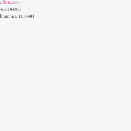
e:
Snazaroo
6416184818
kelnummer: 1118481