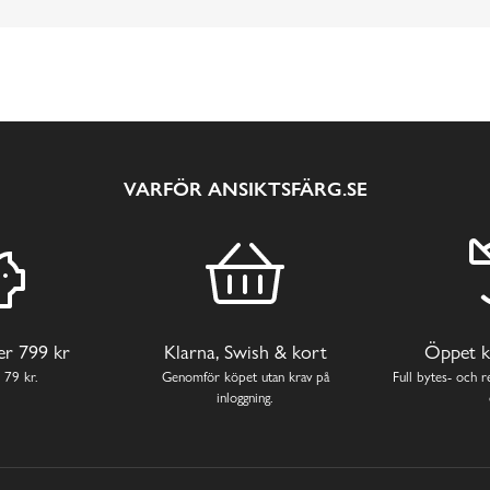
VARFÖR ANSIKTSFÄRG.SE
ver 799 kr
Klarna, Swish & kort
Öppet k
 79 kr.
Genomför köpet utan krav på
Full bytes- och re
inloggning.