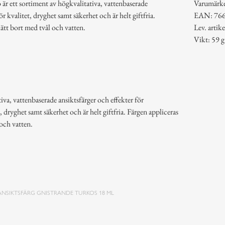
är ett sortiment av högkvalitativa, vattenbaserade
Varumärk
ör kvalitet, dryghet samt säkerhet och är helt giftfria.
EAN: 76
lätt bort med tvål och vatten.
Lev. arti
Vikt: 59 g
iva, vattenbaserade ansiktsfärger och effekter för
, dryghet samt säkerhet och är helt giftfria. Färgen appliceras
 och vatten.
ANSIKTSFÄRG GNISTRANDE TURKOS 18 ML