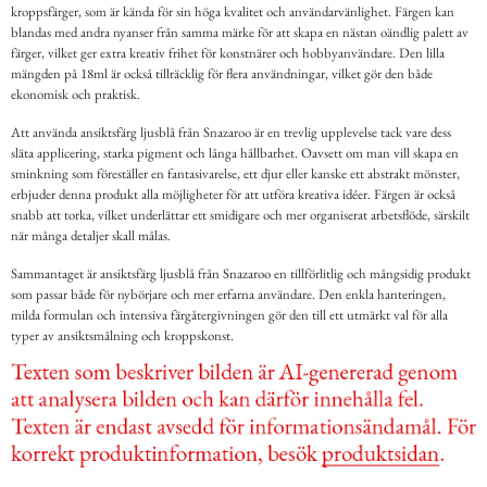
kroppsfärger, som är kända för sin höga kvalitet och användarvänlighet. Färgen kan
blandas med andra nyanser från samma märke för att skapa en nästan oändlig palett av
färger, vilket ger extra kreativ frihet för konstnärer och hobbyanvändare. Den lilla
mängden på 18ml är också tillräcklig för flera användningar, vilket gör den både
ekonomisk och praktisk.
Att använda ansiktsfärg ljusblå från Snazaroo är en trevlig upplevelse tack vare dess
släta applicering, starka pigment och långa hållbarhet. Oavsett om man vill skapa en
sminkning som föreställer en fantasivarelse, ett djur eller kanske ett abstrakt mönster,
erbjuder denna produkt alla möjligheter för att utföra kreativa idéer. Färgen är också
snabb att torka, vilket underlättar ett smidigare och mer organiserat arbetsflöde, särskilt
när många detaljer skall målas.
Sammantaget är ansiktsfärg ljusblå från Snazaroo en tillförlitlig och mångsidig produkt
som passar både för nybörjare och mer erfarna användare. Den enkla hanteringen,
milda formulan och intensiva färgåtergivningen gör den till ett utmärkt val för alla
typer av ansiktsmålning och kroppskonst.