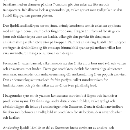
behållare med en diameter på cirka 7 cm, som gör den enkel att förvara och
transportera. Behållarens lock är genomskinligt, vilket gör att man tydligt kan se den
ljusblå färgnyansen genom plasten.
Den ljusblå ansiktsfärgen har en jämn, krämig konsistens som är enkel att applicera
med antingen pensel, svamp eller fingertopparna. Färgen är utformad för att ge en
jämn och täckande yta utan att kladda, vilket gör den perfekt för detaljerade
ansiktsmålningar eller större ytor på kroppen. Namnet ansiktsfärg ljusblå 18ml antyder
att färgen är särskilt lämplig för att skapa himmelsblå nyanser på ansiktet, vilket kan
vara användbart i många olika teman och designs.
Formulan är vattenbaserad, vilket innebär att den är lätt att ta bort med tvål och vatten
och är skonsam mot huden. Detta gör produkten idealisk för barnvänliga aktiviteter
som kalas, maskerader och andra evenemang där ansiktsmålning är en populär aktivitet.
Den är dermatologiskt testad och fri från parfym, vilket minskar risken för
hudirritationer och gör den säker att använda även på känslig hud.
I bakgrunden syns en vit yta som kontrasterar mot den blå färgen och framhäver
produktens nyans. Det finns inga andra distraktioner i bilden, vilket tydligt och
effektivt lägger allt fokus på ansiktsfärgen från Snazaroo. Detta är särskilt användbart
för dem som behöver en tydlig bild av produkten för att bedöma dess användbarhet
och kvalitet.
Ansiktsfärg ljusblå 18ml är en del av Snazaroos breda sortiment av ansikts- och