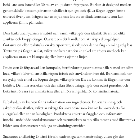
behållare som innehåller 30 ml av en ljusbrun färgnyans. Burken är designad med en
genomskinlig bas som gör att innehållet är synligt, och själva färgen ligger jämnt
utbredd över ytan. Färgen har en mjuk och lätt att använda konsistens som kan
appliceras jämnt på huden.
Den ljusbruna nyansen är subtil och varm, vilket gör den idealisk för en rad olika
ansikts- och kroppsdesign. Oavsett om det handlar om att skapa djungeldjur,
fantasiväsen eller realistiska karaktärsporträtt, så erbjuder denna färg en mångsidig bas.
Texturen på färgen är slät, vilket indikerar att den är enkel att arbeta med och kan
appliceras utan att klumpa sig eller lämna ojämna linjer.
Produkten är förpackad i en kompakt, återförslutningsbar plastbehållare med ett blått
lock, vilket bidrar till att hålla färgen fräsch och användbar över tid. Burkens lock har
en tydlig och enkel att öppna design, vilket gör det lätt att komma åt färgen när den
behövs. Den lilla storleken och den säkra förslutningen gör den också portabel och
bekvämt förvara i en sminkväska eller en förvaringslåda för konstnärsmaterial.
På baksidan av burken finns information om ingredienser, bruksanvisning och
säkerhetsföreskrifter, vilket är viktigt för användare som kanske behöver detta för
allergiskäl eller annan känslighet. Produktens etikett är färgglad och informativ,
innehållande både produktnamnet och varumärkets namn tillsammans med illustrativa
bilder som demonstrerar möjliga användningsområden.
Snazaroos ansiktsfärg är känd för sin hudvänliga sammansättning, vilket gör den