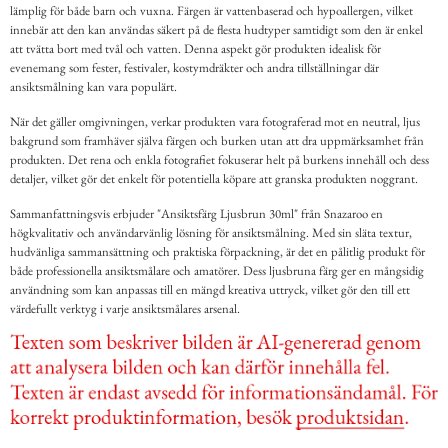
lämplig för både barn och vuxna. Färgen är vattenbaserad och hypoallergen, vilket
innebär att den kan användas säkert på de flesta hudtyper samtidigt som den är enkel
att tvätta bort med tvål och vatten. Denna aspekt gör produkten idealisk för
evenemang som fester, festivaler, kostymdräkter och andra tillställningar där
ansiktsmålning kan vara populärt.
När det gäller omgivningen, verkar produkten vara fotograferad mot en neutral, ljus
bakgrund som framhäver själva färgen och burken utan att dra uppmärksamhet från
produkten. Det rena och enkla fotografiet fokuserar helt på burkens innehåll och dess
detaljer, vilket gör det enkelt för potentiella köpare att granska produkten noggrant.
Sammanfattningsvis erbjuder "Ansiktsfärg Ljusbrun 30ml" från Snazaroo en
högkvalitativ och användarvänlig lösning för ansiktsmålning. Med sin släta textur,
hudvänliga sammansättning och praktiska förpackning, är det en pålitlig produkt för
både professionella ansiktsmålare och amatörer. Dess ljusbruna färg ger en mångsidig
användning som kan anpassas till en mängd kreativa uttryck, vilket gör den till ett
värdefullt verktyg i varje ansiktsmålares arsenal.