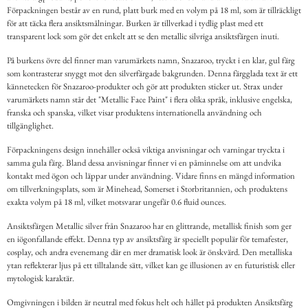
Förpackningen består av en rund, platt burk med en volym på 18 ml, som är tillräckligt
för att täcka flera ansiktsmålningar. Burken är tillverkad i tydlig plast med ett
transparent lock som gör det enkelt att se den metallic silvriga ansiktsfärgen inuti.
På burkens övre del finner man varumärkets namn, Snazaroo, tryckt i en klar, gul färg
som kontrasterar snyggt mot den silverfärgade bakgrunden. Denna färgglada text är ett
kännetecken för Snazaroo-produkter och gör att produkten sticker ut. Strax under
varumärkets namn står det "Metallic Face Paint" i flera olika språk, inklusive engelska,
franska och spanska, vilket visar produktens internationella användning och
tillgänglighet.
Förpackningens design innehåller också viktiga anvisningar och varningar tryckta i
samma gula färg. Bland dessa anvisningar finner vi en påminnelse om att undvika
kontakt med ögon och läppar under användning. Vidare finns en mängd information
om tillverkningsplats, som är Minehead, Somerset i Storbritannien, och produktens
exakta volym på 18 ml, vilket motsvarar ungefär 0.6 fluid ounces.
Ansiktsfärgen Metallic silver från Snazaroo har en glittrande, metallisk finish som ger
en iögonfallande effekt. Denna typ av ansiktsfärg är speciellt populär för temafester,
cosplay, och andra evenemang där en mer dramatisk look är önskvärd. Den metalliska
ytan reflekterar ljus på ett tilltalande sätt, vilket kan ge illusionen av en futuristisk eller
mytologisk karaktär.
Omgivningen i bilden är neutral med fokus helt och hållet på produkten Ansiktsfärg