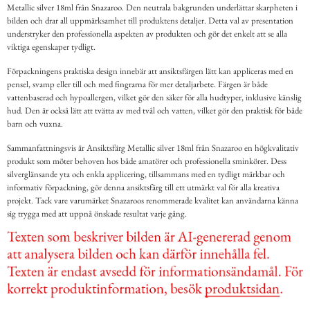
Metallic silver 18ml från Snazaroo. Den neutrala bakgrunden underlättar skarpheten i
bilden och drar all uppmärksamhet till produktens detaljer. Detta val av presentation
understryker den professionella aspekten av produkten och gör det enkelt att se alla
viktiga egenskaper tydligt.
Förpackningens praktiska design innebär att ansiktsfärgen lätt kan appliceras med en
pensel, svamp eller till och med fingrarna för mer detaljarbete. Färgen är både
vattenbaserad och hypoallergen, vilket gör den säker för alla hudtyper, inklusive känslig
hud. Den är också lätt att tvätta av med tvål och vatten, vilket gör den praktisk för både
barn och vuxna.
Sammanfattningsvis är Ansiktsfärg Metallic silver 18ml från Snazaroo en högkvalitativ
produkt som möter behoven hos både amatörer och professionella sminkörer. Dess
silverglänsande yta och enkla applicering, tillsammans med en tydligt märkbar och
informativ förpackning, gör denna ansiktsfärg till ett utmärkt val för alla kreativa
projekt. Tack vare varumärket Snazaroos renommerade kvalitet kan användarna känna
sig trygga med att uppnå önskade resultat varje gång.