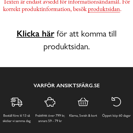
Klicka här
för att komma till
produktsidan.
VARFÖR ANSIKTSFÄRG.SE
Beställ före kl 13 så
Fraktfritt över 799 kr,
Klarna, Swish & kort
Öppet köp 60 dagar
skickar vi samma dag
annars 59 - 79 kr