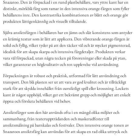
Snazaroo. Den är förpackad i en rund plastbehållare, vars yttre kant har en
distinkt, mörkblå färg som ramar in den intensiva orange-färgen som fyller
behållarens inre. Den kontrastrika kombinationen av blått och orange gör
produkten lättigenkännlig och visuellt tilltalande.
Själva ansiktsfärgen i behållaren har en jämn och slät konsistens som antyder
en krämig textur som är lätt att applicera. Den vibrerande orange-färgen är
solid och fyllig, vilket tyder på att den täcker väl och är mycket pigmenterad,
idealisk för att skapa skarpa och intensiva färgdetaljer. Produkten verkar
vara väl förpackad, utan några tecken på föroreningar eller skada på ytan,
vilket garanterar en högkvalitativ och ren upplevelse vid användning.
Förpackningen är robust och praktisk, utformad för lätt användning och
transport. Den blå plasten ser ut att vara av god kvalitet och är tillräckligt
stark för att skydda innehållet från oavsiktligt spill eller krossning. Lockets
kant är något upphöjd, vilket ger ett bekvämt grepp och möjlighet att enkelt
öppna och försluta behållaren vid behov.
Ansiktsfärger som den här används ofta i en mängd olika miljöer och
sammanhang, från teateruppträdanden och maskeradfester till
ansiktsmålning på barnkalas och festivaler. Den intensiva orange tonen av
Snazaroos ansiktsfärg kan användas för att skapa en rad olika uttryck och