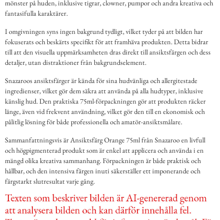
mönster på huden, inklusive tigrar, clowner, pumpor och andra kreativa och
fantasifulla karaktärer.
I omgivningen syns ingen bakgrund tydligt, vilket tyder på att bilden har
fokuserats och beskärts specifikt för att framhäva produkten. Detta bidrar
till att den visuella uppmärksamheten dras direkt till ansiktsfärgen och dess
detaljer, utan distraktioner från bakgrundselement.
Snazaroos ansiktsfärger är kända för sina hudvänliga och allergitestade
ingredienser, vilket gör dem säkra att använda på alla hudtyper, inklusive
känslig hud. Den praktiska 75ml-förpackningen gör att produkten räcker
länge, även vid frekvent användning, vilket gör den till en ekonomisk och
pålitlig lösning för både professionella och amatör-ansiktsmålare.
Sammanfattningsvis är Ansiktsfärg Orange 75ml från Snazaroo en livfull
och högpigmenterad produkt som är enkel att applicera och använda i en
mängd olika kreativa sammanhang. Förpackningen är både praktisk och
hållbar, och den intensiva färgen inuti säkerställer ett imponerande och
färgstarkt slutresultat varje gång.