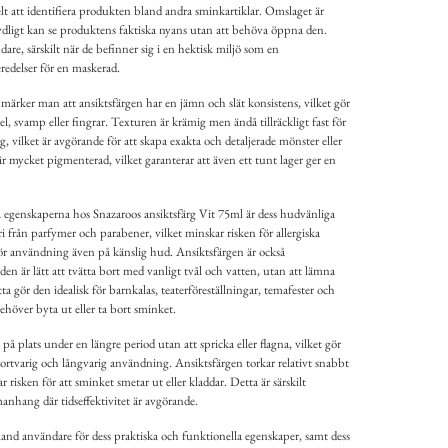
lt att identifiera produkten bland andra sminkartiklar. Omslaget är
tydligt kan se produktens faktiska nyans utan att behöva öppna den.
dare, särskilt när de befinner sig i en hektisk miljö som en
redelser för en maskerad.
rker man att ansiktsfärgen har en jämn och slät konsistens, vilket gör
l, svamp eller fingrar. Texturen är krämig men ändå tillräckligt fast för
g, vilket är avgörande för att skapa exakta och detaljerade mönster eller
r mycket pigmenterad, vilket garanterar att även ett tunt lager ger en
egenskaperna hos Snazaroos ansiktsfärg Vit 75ml är dess hudvänliga
 från parfymer och parabener, vilket minskar risken för allergiska
ör användning även på känslig hud. Ansiktsfärgen är också
den är lätt att tvätta bort med vanligt tvål och vatten, utan att lämna
tta gör den idealisk för barnkalas, teaterföreställningar, temafester och
ehöver byta ut eller ta bort sminket.
på plats under en längre period utan att spricka eller flagna, vilket gör
e kortvarig och långvarig användning. Ansiktsfärgen torkar relativt snabbt
r risken för att sminket smetar ut eller kladdar. Detta är särskilt
anhang där tidseffektivitet är avgörande.
nd användare för dess praktiska och funktionella egenskaper, samt dess