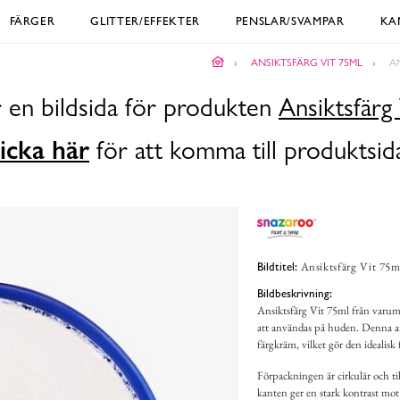
FÄRGER
GLITTER/EFFEKTER
PENSLAR/SVAMPAR
KA
ANSIKTSFÄRG VIT 75ML
A
 en bildsida för produkten
Ansiktsfärg
icka här
för att komma till produktsid
Ansiktsfärg Vit 75m
Bildtitel:
Bildbeskrivning:
Ansiktsfärg Vit 75ml från varumä
att användas på huden. Denna ans
färgkräm, vilket gör den idealis
Förpackningen är cirkulär och til
kanten ger en stark kontrast mot de