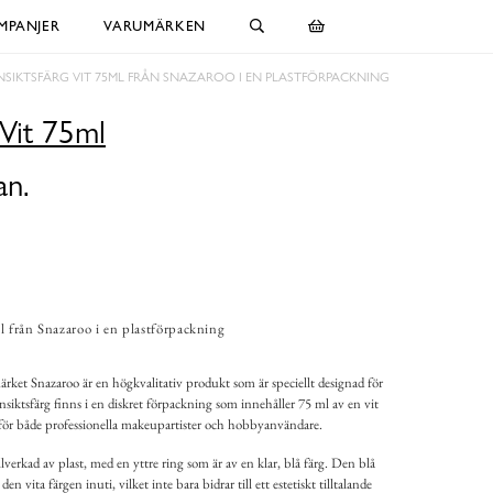
MPANJER
VARUMÄRKEN
NSIKTSFÄRG VIT 75ML FRÅN SNAZAROO I EN PLASTFÖRPACKNING
 Vit 75ml
an.
l från Snazaroo i en plastförpackning
rket Snazaroo är en högkvalitativ produkt som är speciellt designad för
iktsfärg finns i en diskret förpackning som innehåller 75 ml av en vit
k för både professionella makeupartister och hobbyanvändare.
lverkad av plast, med en yttre ring som är av en klar, blå färg. Den blå
n vita färgen inuti, vilket inte bara bidrar till ett estetiskt tilltalande