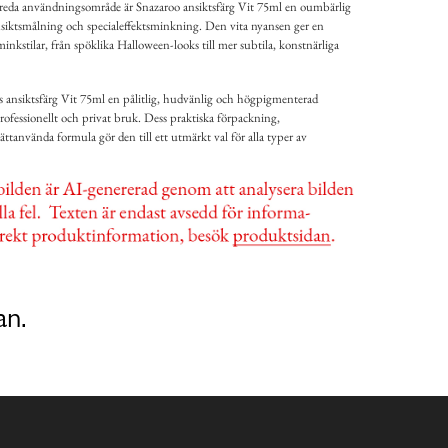
 breda användningsområde är Snazaroo ansiktsfärg Vit 75ml en oumbärlig
 ansiktsmålning och specialeffektsminkning. Den vita nyansen ger en
inkstilar, från spöklika Halloween-looks till mer subtila, konstnärliga
 ansiktsfärg Vit 75ml en pålitlig, hudvänlig och högpigmenterad
rofessionellt och privat bruk. Dess praktiska förpackning,
ttanvända formula gör den till ett utmärkt val för alla typer av
an.