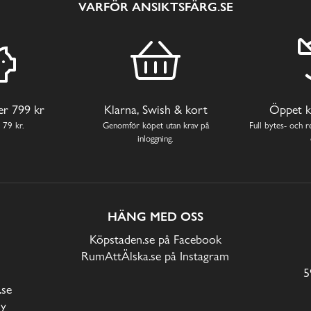
VARFÖR ANSIKTSFÄRG.SE
ver 799 kr
Klarna, Swish & kort
Öppet k
 79 kr.
Genomför köpet utan krav på
Full bytes- och re
inloggning.
HÄNG MED OSS
Köpstaden.se på Facebook
RumAttÄlska.se på Instagram
5
.se
cy