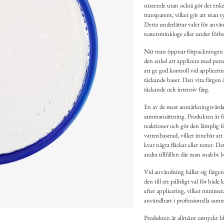
utseende utan också gör det enke
transparent, vilket gör att man 
Detta underlättar valet för använ
teatersminkloge eller under förbe
När man öppnar förpackningen mä
den enkel att applicera med pense
att ge god kontroll vid applicerin
täckande baser. Den vita färgen ä
täckande och intensiv färg.
En av de mest anmärkningsvärda 
sammansättning. Produkten är fri
reaktioner och gör den lämplig f
vattenbaserad, vilket innebär att 
kvar några fläckar eller rester. De
andra tillfällen där man snabbt b
Vid användning håller sig färgen 
den till ett pålitligt val för båd
efter applicering, vilket minimera
användbart i professionella samm
Produkten är allmänt omtyckt bla