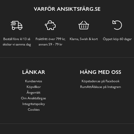
VARFÖR ANSIKTSFÄRG.SE
Beställ före kl 13 så
Fraktfritt över 799 kr,
Klarna, Swish & kort
Öppet köp 60 dagar
skickar vi samma dag
annars 59 - 79 kr
LÄNKAR
HÄNG MED OSS
Kundservice
Köpstaden.se på Facebook
Köpvillkor
RumAttÄlska.se på Instagram
Ångerrätt
Om Ansiktsfärg.se
Integritetspolicy
Cookies