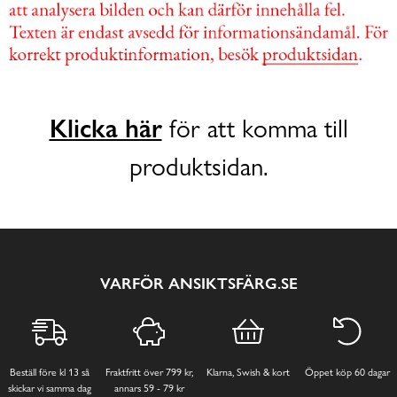
Klicka här
för att komma till
produktsidan.
VARFÖR ANSIKTSFÄRG.SE
Beställ före kl 13 så
Fraktfritt över 799 kr,
Klarna, Swish & kort
Öppet köp 60 dagar
skickar vi samma dag
annars 59 - 79 kr