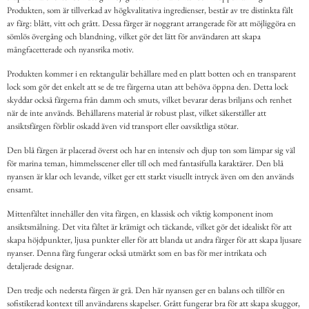
Produkten, som är tillverkad av högkvalitativa ingredienser, består av tre distinkta fält
av färg: blått, vitt och grått. Dessa färger är noggrant arrangerade för att möjliggöra en
sömlös övergång och blandning, vilket gör det lätt för användaren att skapa
mångfacetterade och nyansrika motiv.
Produkten kommer i en rektangulär behållare med en platt botten och en transparent
lock som gör det enkelt att se de tre färgerna utan att behöva öppna den. Detta lock
skyddar också färgerna från damm och smuts, vilket bevarar deras briljans och renhet
när de inte används. Behållarens material är robust plast, vilket säkerställer att
ansiktsfärgen förblir oskadd även vid transport eller oavsiktliga stötar.
Den blå färgen är placerad överst och har en intensiv och djup ton som lämpar sig väl
för marina teman, himmelsscener eller till och med fantasifulla karaktärer. Den blå
nyansen är klar och levande, vilket ger ett starkt visuellt intryck även om den används
ensamt.
Mittenfältet innehåller den vita färgen, en klassisk och viktig komponent inom
ansiktsmålning. Det vita fältet är krämigt och täckande, vilket gör det idealiskt för att
skapa höjdpunkter, ljusa punkter eller för att blanda ut andra färger för att skapa ljusare
nyanser. Denna färg fungerar också utmärkt som en bas för mer intrikata och
detaljerade designar.
Den tredje och nedersta färgen är grå. Den här nyansen ger en balans och tillför en
sofistikerad kontext till användarens skapelser. Grått fungerar bra för att skapa skuggor,