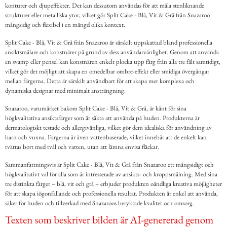
konturer och djupeffekter. Det kan dessutom användas för att måla stenliknande
strukturer eller metalliska ytor, vilket gör Split Cake - Blå, Vit & Grå från Snazaroo
mångsidig och flexibel i en mängd olika kontext.
Split Cake - Blå, Vit & Grå från Snazaroo är särskilt uppskattad bland professionella
ansiktsmålare och konstnärer på grund av dess användarvänlighet. Genom att använda
en svamp eller pensel kan konstnären enkelt plocka upp färg från alla tre fält samtidigt,
vilket gör det möjligt att skapa en omedelbar ombre-effekt eller smidiga övergångar
mellan färgerna. Detta är särskilt användbart för att skapa mer komplexa och
dynamiska designar med minimalt ansträngning.
Snazaroo, varumärket bakom Split Cake - Blå, Vit & Grå, är känt för sina
högkvalitativa ansiktsfärger som är säkra att använda på huden. Produkterna är
dermatologiskt testade och allergivänliga, vilket gör dem idealiska för användning av
barn och vuxna. Färgerna är även vattenbaserade, vilket innebär att de enkelt kan
tvättas bort med tvål och vatten, utan att lämna envisa fläckar.
Sammanfattningsvis är Split Cake - Blå, Vit & Grå från Snazaroo ett mångsidigt och
högkvalitativt val för alla som är intresserade av ansikts- och kroppsmålning. Med sina
tre distinkta färger – blå, vit och grå – erbjuder produkten oändliga kreativa möjligheter
för att skapa iögonfallande och professionella resultat. Produkten är enkel att använda,
säker för huden och tillverkad med Snazaroos beryktade kvalitet och omsorg.