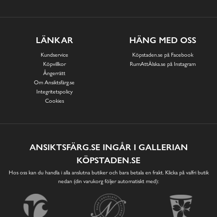
LÄNKAR
HÄNG MED OSS
Kundservice
Köpstaden.se på Facebook
Köpvillkor
RumAttÄlska.se på Instagram
Ångerrätt
Om Ansiktsfärg.se
Integritetspolicy
Cookies
ANSIKTSFÄRG.SE INGÅR I GALLERIAN
KÖPSTADEN.SE
Hos oss kan du handla i alla anslutna butiker och bara betala en frakt. Klicka på valfri butik
nedan (din varukorg följer automatiskt med):