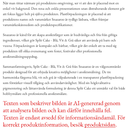
När man tittar närmare på produktens omgivning, ser vi att den är placerad mot en
enkel vit bakgrund. Den rena och enkla presentationen utan distraherande element gör
att fokus ligger helt på själva produkten. Plastförpackningen är placerad så att
produktens namn och varumärket Snazaroo är tydligt läsbara, vilket främjar
varumärkeskännedom och produktspecifikationer.
Snazaroo är känd för att skapa ansiktsfärger som är hudvänliga och fria från giftiga
ingredienser, vilket gör Split Cake - Blå, Vit & Grå säker att använda på barn och
vuxna. Förpackningen är kompakt och bärbar, vilket gör det enkelt att ta med sig
produkten till olika evenemang som fester, festivaler eller professionella
ansiktsmålningsuppdrag.
Sammanfattningsvis, Split Cake - Blå, Vit & Grå från Snazaroo är en välgenomtänkt
produkt designad för att erbjuda kreativa möjligheter i ansiktsmålning. De tre
harmoniska färgerna blå, vit och grå är välpaketerade i en transparent plastförpackning
som förstärker visuell tillgång och användarvänlighet. Med sin högkvalitativa
pigmentering och lättanvända formulering är denna Split Cake ett utmärkt val för både
hobbymålare och professionella ansiktsmålare.