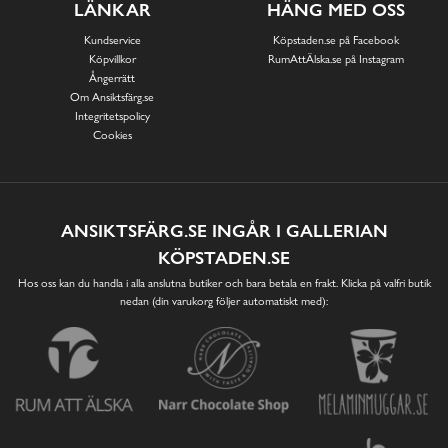
LÄNKAR
HÄNG MED OSS
Kundservice
Köpstaden.se på Facebook
Köpvillkor
RumAttÄlska.se på Instagram
Ångerrätt
Om Ansiktsfärg.se
Integritetspolicy
Cookies
ANSIKTSFÄRG.SE INGÅR I GALLERIAN
KÖPSTADEN.SE
Hos oss kan du handla i alla anslutna butiker och bara betala en frakt. Klicka på valfri butik
nedan (din varukorg följer automatiskt med):