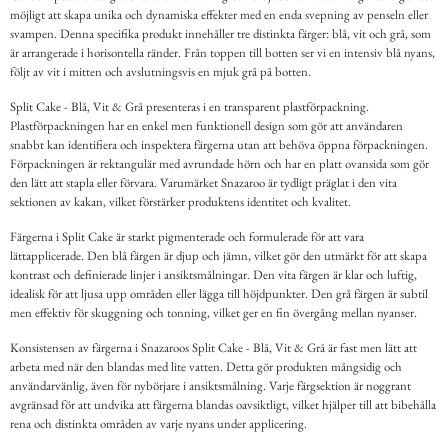
möjligt att skapa unika och dynamiska effekter med en enda svepning av penseln eller
svampen. Denna specifika produkt innehåller tre distinkta färger: blå, vit och grå, som
är arrangerade i horisontella ränder. Från toppen till botten ser vi en intensiv blå nyans,
följt av vit i mitten och avslutningsvis en mjuk grå på botten.
Split Cake - Blå, Vit & Grå presenteras i en transparent plastförpackning.
Plastförpackningen har en enkel men funktionell design som gör att användaren
snabbt kan identifiera och inspektera färgerna utan att behöva öppna förpackningen.
Förpackningen är rektangulär med avrundade hörn och har en platt ovansida som gör
den lätt att stapla eller förvara. Varumärket Snazaroo är tydligt präglat i den vita
sektionen av kakan, vilket förstärker produktens identitet och kvalitet.
Färgerna i Split Cake är starkt pigmenterade och formulerade för att vara
lättapplicerade. Den blå färgen är djup och jämn, vilket gör den utmärkt för att skapa
kontrast och definierade linjer i ansiktsmålningar. Den vita färgen är klar och luftig,
idealisk för att ljusa upp områden eller lägga till höjdpunkter. Den grå färgen är subtil
men effektiv för skuggning och tonning, vilket ger en fin övergång mellan nyanser.
Konsistensen av färgerna i Snazaroos Split Cake - Blå, Vit & Grå är fast men lätt att
arbeta med när den blandas med lite vatten. Detta gör produkten mångsidig och
användarvänlig, även för nybörjare i ansiktsmålning. Varje färgsektion är noggrant
avgränsad för att undvika att färgerna blandas oavsiktligt, vilket hjälper till att bibehålla
rena och distinkta områden av varje nyans under applicering.