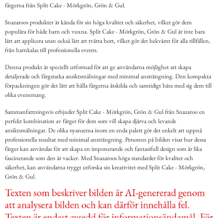
färgerna från Split Cake - Mörkgrön, Grön & Gul.
Snazaroos produkter är kända för sin höga kvalitet och säkerhet, vilket gör dem
populära för både barn och vuxna. Split Cake - Mörkgrön, Grön & Gul är inte bara
lätt att applicera utan också lätt att tvätta bort, vilket gör det bekvämt för alla tillfällen,
från barnkalas till professionella events.
Denna produkt är speciellt utformad för att ge användarna möjlighet att skapa
detaljerade och färgstarka ansiktsmålningar med minimal ansträngning. Den kompakta
förpackningen gör det lätt att hålla färgerna åtskilda och samtidigt bära med sig dem till
olika evenemang.
Sammanfattningsvis erbjuder Split Cake - Mörkgrön, Grön & Gul från Snazaroo en
perfekt kombination av färger för dem som vill skapa djärva och levande
ansiktsmålningar. De olika nyanserna inom en enda palett gör det enkelt att uppnå
professionella resultat med minimal ansträngning. Personen på bilden visar hur dessa
färger kan användas för att skapa en imponerande och fantasifull design som är lika
fascinerande som den är vacker. Med Snazaroos höga standarder för kvalitet och
säkerhet, kan användarna tryggt utforska sin kreativitet med Split Cake - Mörkgrön,
Grön & Gul.