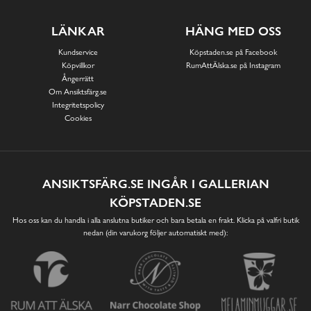
LÄNKAR
HÄNG MED OSS
Kundservice
Köpstaden.se på Facebook
Köpvillkor
RumAttÄlska.se på Instagram
Ångerrätt
Om Ansiktsfärg.se
Integritetspolicy
Cookies
ANSIKTSFÄRG.SE INGÅR I GALLERIAN
KÖPSTADEN.SE
Hos oss kan du handla i alla anslutna butiker och bara betala en frakt. Klicka på valfri butik
nedan (din varukorg följer automatiskt med):