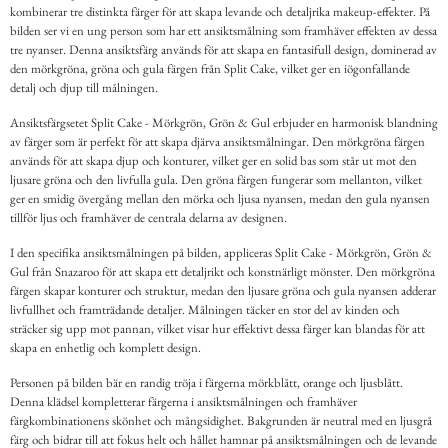
kombinerar tre distinkta färger för att skapa levande och detaljrika makeup-effekter. På
bilden ser vi en ung person som har ett ansiktsmålning som framhäver effekten av dessa
tre nyanser. Denna ansiktsfärg används för att skapa en fantasifull design, dominerad av
den mörkgröna, gröna och gula färgen från Split Cake, vilket ger en iögonfallande
detalj och djup till målningen.
Ansiktsfärgsetet Split Cake - Mörkgrön, Grön & Gul erbjuder en harmonisk blandning
av färger som är perfekt för att skapa djärva ansiktsmålningar. Den mörkgröna färgen
används för att skapa djup och konturer, vilket ger en solid bas som står ut mot den
ljusare gröna och den livfulla gula. Den gröna färgen fungerar som mellanton, vilket
ger en smidig övergång mellan den mörka och ljusa nyansen, medan den gula nyansen
tillför ljus och framhäver de centrala delarna av designen.
I den specifika ansiktsmålningen på bilden, appliceras Split Cake - Mörkgrön, Grön &
Gul från Snazaroo för att skapa ett detaljrikt och konstnärligt mönster. Den mörkgröna
färgen skapar konturer och struktur, medan den ljusare gröna och gula nyansen adderar
livfullhet och framträdande detaljer. Målningen täcker en stor del av kinden och
sträcker sig upp mot pannan, vilket visar hur effektivt dessa färger kan blandas för att
skapa en enhetlig och komplett design.
Personen på bilden bär en randig tröja i färgerna mörkblått, orange och ljusblått.
Denna klädsel kompletterar färgerna i ansiktsmålningen och framhäver
färgkombinationens skönhet och mångsidighet. Bakgrunden är neutral med en ljusgrå
färg och bidrar till att fokus helt och hållet hamnar på ansiktsmålningen och de levande