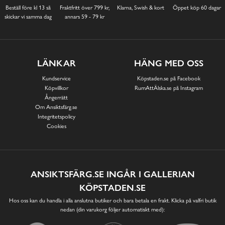
Beställ före kl 13 så
Fraktfritt över 799 kr,
Klarna, Swish & kort
Öppet köp 60 dagar
skickar vi samma dag
annars 59 - 79 kr
LÄNKAR
HÄNG MED OSS
Kundservice
Köpstaden.se på Facebook
Köpvillkor
RumAttÄlska.se på Instagram
Ångerrätt
Om Ansiktsfärg.se
Integritetspolicy
Cookies
ANSIKTSFÄRG.SE INGÅR I GALLERIAN
KÖPSTADEN.SE
Hos oss kan du handla i alla anslutna butiker och bara betala en frakt. Klicka på valfri butik
nedan (din varukorg följer automatiskt med):