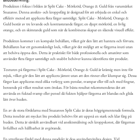
Bildbeskrivning:
Produkten i fokus i bilden är Split Cake - Mörkröd, Orange & Guld från varumärket
Snazaroo. Denna ansikts- och kroppsfärg är designad för att erbjuda en enkel och
effektiv metod att applicera flera färger samtidigt. Split Cake - Mörkröd, Orange &
Guld består av tre levande och kontrasterande färger; en djupt mörkröd, en livlig
orange, och en skimrande guld som när de kombineras skapar en slående visuell effekt.
Produkten kommer i en kompakt behållare, vilket gör den lätt att hantera och förvara.
Behållaren har ett genomskinligt lock, vilket gör det möjligt att se färgerna inuti utan
att behöva öppna den. Detta är praktiskt för både professionella och amatörer som
använder flera färger samtidigt och snabbt behöver kunna identifiera rätt produkt.
Texturen på färgerna i Split Cake - Mörkröd, Orange & Guld är krämig men inte för
mjuk, vilket gör den lätt att applicera jämnt utan att den rinner eller klumpar sig. Dessa
färger kan appliceras med olika verktyg som penslar, svampar eller till och med fingrar,
beroende på vilket resultat som önskas. För bästa resultat rekommenderas det att
använda en fuktad svamp eller pensel då fukten hjälper färgerna att blandas och glida
lätt över huden.
En av de stora fördelarna med Snazaroos Split Cake är deras högpigmenterade formula.
Detta innebär att mycket lite produkt behövs för att uppnå en stark och klar färg på
huden. Detta är särskilt användbart vid ansiktsmålning och kroppskonst, där färgernas
livfullhet och hållbarhet är avgörande.
En ytterligare fördel med denna produkt är dess användarvänliga design. Vid