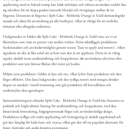
applicering med en fuktad svamp kan både nybörjare och erfarna användare snabbt lära
sig tekniken för att skapa graders (smooth blends) och övergångar mellan de tre
färgerna. Dessutom är färgerna i Split Cake - Mörkröd, Orange & Guld dermatologiskt
testade och säkra för användning på alla hudtyper, vilket är viktigt för att undvika
irritation eller allergiska reaktioner.
I bakgrunden av bilden där Split Cake - Mörkröd, Orange & Guld visas, ser vi en
illustration som visar en person vars ansikte tvättas. Detta åskådliggör produktens
funktionalitet och användarvänlighet genom texten "Easy to apply and remove", vilket
signalerar att den är lika enkel att ta bort som den är att applicera. Detta är en viktig
aspekt, särskilt inom ansiktsmålning och kroppskonst, där användarna ofta letar efter
produkter som inte lämnar fläckar eller rester på huden.
Miljön runt produkten i bilden är ljus och ren, vilket lyfter fram produkten och dess
färger effektivt. Den ljusa bakgrunden och den tydliga texten med orangea detaljer
skapar en attraktiv visuell inramning som gör produkten till huvudfokus och
understryker dess egenskaper.
Sammanfattningsvis erbjuder Split Cake - Mörkröd, Orange & Guld från Snazaroo en
praktisk och högkvalitativ lösning för ansiktsmålning och kroppskonst, med dess
lättanvända formulering, högpigmenterade färger och användarvänliga design.
Produktens tydliga och enkla applicering och borttagning är särskilt uppskattad och
gör den lämplig för både barn och vuxna, vilket gör den till ett populärt alternativ för
fester, festivaler och andra kreativa evenemang.