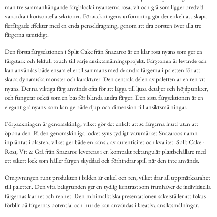
man tre sammanhängande färgblock i nyanserna rosa, vit och grå som ligger bredvid
varandra i horisontella sektioner. Förpackningens utformning gör det enkelt att skapa
flerfärgade effekter med en enda penseldragning, genom att dra borsten över alla tre
färgerna samtidigt.
Den första färgsektionen i Split Cake från Snazaroo är en klar rosa nyans som ger en
färgstark och lekfull touch till varje ansiktsmålningsprojekt. Färgtonen är levande och
kan användas både ensam eller tillsammans med de andra färgerna i paletten för att
skapa dynamiska mönster och karaktärer. Den centrala delen av paletten är en ren vit
nyans. Denna viktiga färg används ofta för att lägga till ljusa detaljer och höjdpunkter,
och fungerar också som en bas för blanda andra färger. Den sista färgsektionen är en
elegant grå nyans, som kan ge både djup och dimension till ansiktsmålningar.
Förpackningen är genomskinlig, vilket gör det enkelt att se färgerna inuti utan att
öppna den. På den genomskinliga locket syns tydligt varumärket Snazaroos namn
inpräntat i plasten, vilket ger både en känsla av autenticitet och kvalitet. Split Cake -
Rosa, Vit & Grå från Snazaroo levereras i en kompakt rektangulär plastbehållare med
ett säkert lock som håller färgen skyddad och förhindrar spill när den inte används.
Omgivningen runt produkten i bilden är enkel och ren, vilket drar all uppmärksamhet
till paletten. Den vita bakgrunden ger en tydlig kontrast som framhäver de individuella
färgernas klarhet och renhet. Den minimalistiska presentationen säkerställer att fokus
förblir på färgernas potential och hur de kan användas i kreativa ansiktsmålningar.