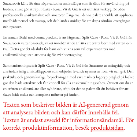
Snazaroo är känt för sina högkvalitativa ansiktsfärger som är säkra för användning på
huden, vilket gör att Split Cake - Rosa, Vit & Grå är ett utmärkt verktyg för både
professionella ansiktsmålare och amatörer. Färgerna i denna palett är enkla att applicera
med både pensel och svamp, och de blandas smidigt för att skapa sömlösa övergångar
och nyanser.
En annan fördel med denna produkt är att färgerna i Split Cake - Rosa, Vit & Grå från
Snazaroo är vattenbaserade, vilket innebär att de är lätta att tvätta bort med vatten och
tvål. Detta gör det idealiskt för barn och vuxna som vill experimentera med
ansiktsmålning utan att oroa sig för svår borttagning.
Sammanfattningsvis är Split Cake - Rosa, Vit & Grå från Snazaroo en mångsidig och
användarvänlig ansiktsfärgpalett som erbjuder levande nyanser av rosa, vit och grå. Den
praktiska och genomskinliga förpackningen med varumärkets logotyp präglad på locket
gör den både attraktiv och funktionell för alla ansiktsmålningsbehov. Oavsett om du är
en erfaren ansiktsmålare eller nybörjare, erbjuder denna palett allt du behöver för att
skapa både enkla och komplexa mönster på huden.