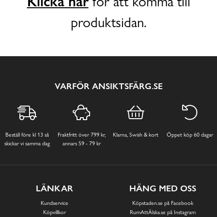
Klicka här
för att komma till
produktsidan.
VARFÖR ANSIKTSFÄRG.SE
Beställ före kl 13 så
Fraktfritt över 799 kr,
Klarna, Swish & kort
Öppet köp 60 dagar
skickar vi samma dag
annars 59 - 79 kr
LÄNKAR
HÄNG MED OSS
Kundservice
Köpstaden.se på Facebook
Köpvillkor
RumAttÄlska.se på Instagram