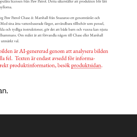
ära licensen från Paw Patrol. Detta säkerställer att produkten blir lätt
hyllorna.
ärg Paw Patrol Chase & Marshall från Snazaroo ett genomtänkt och
 Med sina åtta vattenbaserade färger, användbara tillbehör som pensel,
la och tydliga instruktioner, gör det att både barn och vuxna kan njuta
 tillsammans. Om målet är att förvandla någon till Chase eller Marshall
t utmärkt val.
an.