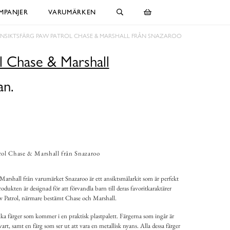
MPANJER
VARUMÄRKEN
NSIKTSFÄRG PAW PATROL CHASE & MARSHALL FRÅN SNAZAROO
l Chase & Marshall
an.
rol Chase & Marshall från Snazaroo
arshall från varumärket Snazaroo är ett ansiktsmålarkit som är perfekt
odukten är designad för att förvandla barn till deras favoritkaraktärer
w Patrol, närmare bestämt Chase och Marshall.
ika färger som kommer i en praktisk plastpalett. Färgerna som ingår är
svart, samt en färg som ser ut att vara en metallisk nyans. Alla dessa färger