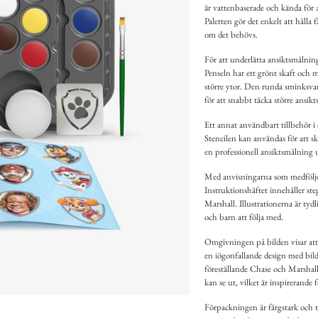
är vattenbaserade och kända för 
Paletten gör det enkelt att hålla 
om det behövs.
För att underlätta ansiktsmålnin
Penseln har ett grönt skaft och m
större ytor. Den runda sminksv
för att snabbt täcka större ansikt
Ett annat användbart tillbehör i d
Stencilen kan användas för att sk
en professionell ansiktsmålning 
Med anvisningarna som medföljer i
Instruktionshäftet innehåller st
Marshall. Illustrationerna är tydl
och barn att följa med.
Omgivningen på bilden visar att
en iögonfallande design med bild
föreställande Chase och Marshall.
kan se ut, vilket är inspirerande 
Förpackningen är färgstark och t