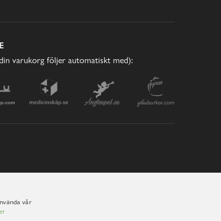
E
(din varukorg följer automatiskt med):
använda vår
er