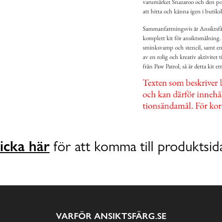
varumärket Snazaroo och den popul
att hitta och känna igen i butiks
Sammanfattningsvis är Ansiktsf
komplett kit för ansiktsmålning.
sminksvamp och stencil, samt enk
av en rolig och kreativ aktivitet
från Paw Patrol, så är detta kit et
icka här
för att komma till produktsid
VARFÖR ANSIKTSFÄRG.SE