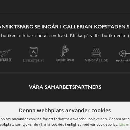
ANSIKTSFÄRG.SE INGÅR I GALLERIAN KÖPSTADEN.S
 butiker och bara betala en frakt. Klicka på valfri butik nedan 
VÅRA SAMARBETSPARTNERS
Denna webbplats använder cookies
plats använder cookies för att förbättra användarupplevelsen. Genom att 
ebbplats samtycker du till alla cookies i enlighet med vår cookiepolicy.
Läs m