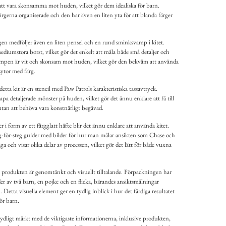
att vara skonsamma mot huden, vilket gör dem idealiska för barn.
färgerna organiserade och den har även en liten yta för att blanda färger
gen medföljer även en liten pensel och en rund sminksvamp i kitet.
ediumstora borst, vilket gör det enkelt att måla både små detaljer och
ampen är vit och skonsam mot huden, vilket gör den bekväm att använda
sytor med färg.
etta kit är en stencil med Paw Patrols karakteristiska tassavtryck.
apa detaljerade mönster på huden, vilket gör det ännu enklare att få till
utan att behöva vara konstnärligt begåvad.
 form av ett färgglatt häfte blir det ännu enklare att använda kitet.
eg-för-steg guider med bilder för hur man målar ansikten som Chase och
iga och visar olika delar av processen, vilket gör det lätt för både vuxna
 produkten är genomtänkt och visuellt tilltalande. Förpackningen har
er av två barn, en pojke och en flicka, bärandes ansiktsmålningar
 Detta visuella element ger en tydlig inblick i hur det färdiga resultatet
för barn.
ydligt märkt med de viktigaste informationerna, inklusive produkten,