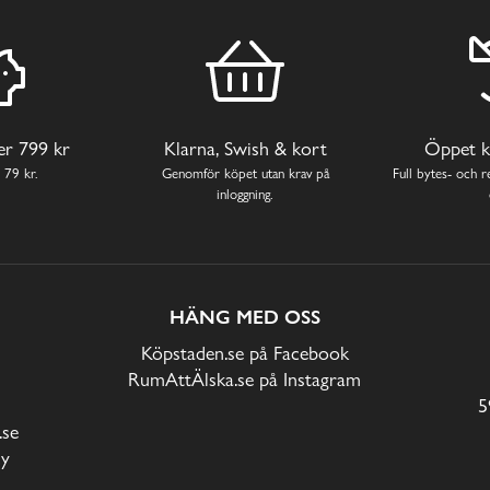
ver 799 kr
Klarna, Swish & kort
Öppet k
 79 kr.
Genomför köpet utan krav på
Full bytes- och re
inloggning.
HÄNG MED OSS
Köpstaden.se på Facebook
RumAttÄlska.se på Instagram
5
.se
cy