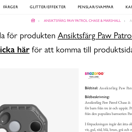
FÄRGER
GLITTER/EFFEKTER
PENSLAR/SVAMPAR
KA
ANSIKTSFÄRG PAW PATROL CHASE & MARSHALL
A
ida för produkten
Ansiktsfärg Paw Patro
icka här
för att komma till produktsid
Ansiktsfärg Paw Pat
Bildtitel:
Bildbeskrivning:
Ansiktsfärg Paw Patrol Chase & M
för barn från tre år och uppåt. Pr
från den populära barnserien Pa
I förpackningen ingår det åtta ol
vit, gul, röd, blå, brun, grå och 