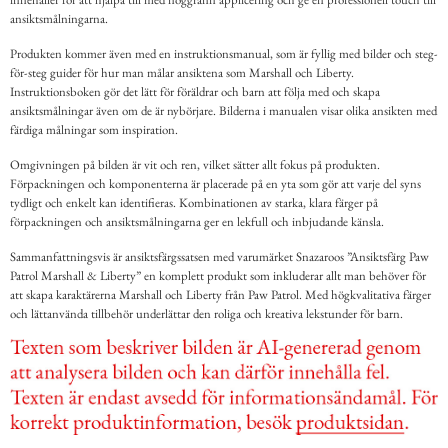
ansiktsmålningarna.
Produkten kommer även med en instruktionsmanual, som är fyllig med bilder och steg-
för-steg guider för hur man målar ansiktena som Marshall och Liberty.
Instruktionsboken gör det lätt för föräldrar och barn att följa med och skapa
ansiktsmålningar även om de är nybörjare. Bilderna i manualen visar olika ansikten med
färdiga målningar som inspiration.
Omgivningen på bilden är vit och ren, vilket sätter allt fokus på produkten.
Förpackningen och komponenterna är placerade på en yta som gör att varje del syns
tydligt och enkelt kan identifieras. Kombinationen av starka, klara färger på
förpackningen och ansiktsmålningarna ger en lekfull och inbjudande känsla.
Sammanfattningsvis är ansiktsfärgssatsen med varumärket Snazaroos ”Ansiktsfärg Paw
Patrol Marshall & Liberty” en komplett produkt som inkluderar allt man behöver för
att skapa karaktärerna Marshall och Liberty från Paw Patrol. Med högkvalitativa färger
och lättanvända tillbehör underlättar den roliga och kreativa lekstunder för barn.