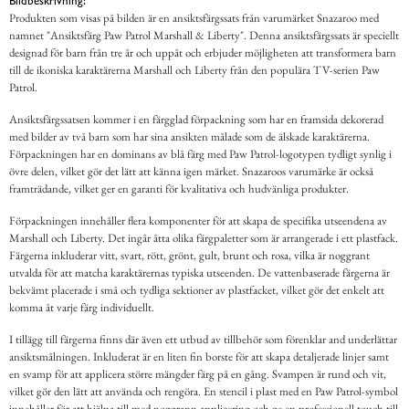
Bildbeskrivning:
Produkten som visas på bilden är en ansiktsfärgssats från varumärket Snazaroo med
namnet "Ansiktsfärg Paw Patrol Marshall & Liberty". Denna ansiktsfärgssats är speciellt
designad för barn från tre år och uppåt och erbjuder möjligheten att transformera barn
till de ikoniska karaktärerna Marshall och Liberty från den populära TV-serien Paw
Patrol.
Ansiktsfärgssatsen kommer i en färgglad förpackning som har en framsida dekorerad
med bilder av två barn som har sina ansikten målade som de älskade karaktärerna.
Förpackningen har en dominans av blå färg med Paw Patrol-logotypen tydligt synlig i
övre delen, vilket gör det lätt att känna igen märket. Snazaroos varumärke är också
framträdande, vilket ger en garanti för kvalitativa och hudvänliga produkter.
Förpackningen innehåller flera komponenter för att skapa de specifika utseendena av
Marshall och Liberty. Det ingår åtta olika färgpaletter som är arrangerade i ett plastfack.
Färgerna inkluderar vitt, svart, rött, grönt, gult, brunt och rosa, vilka är noggrant
utvalda för att matcha karaktärernas typiska utseenden. De vattenbaserade färgerna är
bekvämt placerade i små och tydliga sektioner av plastfacket, vilket gör det enkelt att
komma åt varje färg individuellt.
I tillägg till färgerna finns där även ett utbud av tillbehör som förenklar and underlättar
ansiktsmålningen. Inkluderat är en liten fin borste för att skapa detaljerade linjer samt
en svamp för att applicera större mängder färg på en gång. Svampen är rund och vit,
vilket gör den lätt att använda och rengöra. En stencil i plast med en Paw Patrol-symbol
innehåller för att hjälpa till med noggrann applicering och ge en professionell touch till