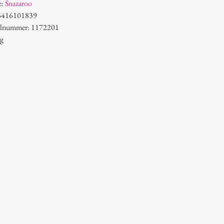
e:
Snazaroo
6416101839
kelnummer: 1172201
 g