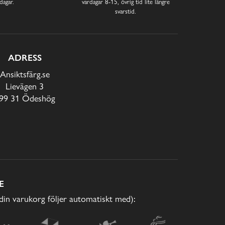
dagar.
vardagar 8-15, övrig tid lite längre
svarstid.
ADRESS
Ansiktsfärg.se
Lievägen 3
99 31 Ödeshög
E
(din varukorg följer automatiskt med):