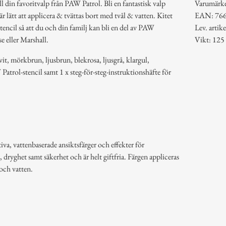
ill din favoritvalp från PAW Patrol. Bli en fantastisk valp
Varumärk
 lätt att applicera & tvättas bort med tvål & vatten. Kitet
EAN: 76
stencil så att du och din familj kan bli en del av PAW
Lev. arti
se eller Marshall.
Vikt: 125
 vit, mörkbrun, ljusbrun, blekrosa, ljusgrå, klargul,
Patrol-stencil samt 1 x steg-för-steg-instruktionshäfte för
iva, vattenbaserade ansiktsfärger och effekter för
, dryghet samt säkerhet och är helt giftfria. Färgen appliceras
 och vatten.