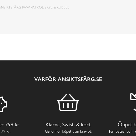
ANSIKTSFÄRG PAW PATROL SKYE & RUBBLE
VARFÖR ANSIKTSFÄRG.SE
ver 799 kr
Klarna, Swish & kort
Öppet k
 79 kr.
Genomför köpet utan krav på
Full bytes- och re