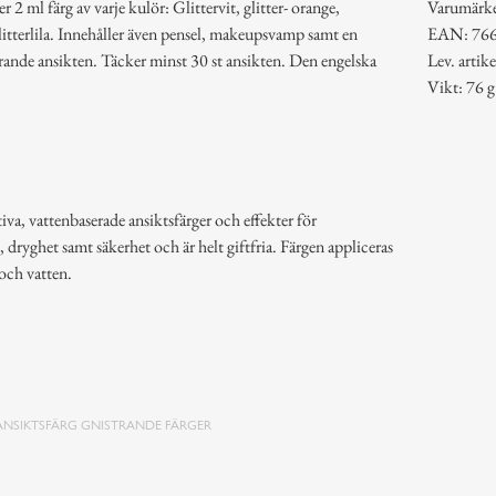
r 2 ml färg av varje kulör: Glittervit, glitter- orange,
Varumärk
 glitterlila. Innehåller även pensel, makeupsvamp samt en
EAN: 76
ttrande ansikten. Täcker minst 30 st ansikten. Den engelska
Lev. arti
Vikt: 76 g
iva, vattenbaserade ansiktsfärger och effekter för
, dryghet samt säkerhet och är helt giftfria. Färgen appliceras
 och vatten.
ANSIKTSFÄRG GNISTRANDE FÄRGER