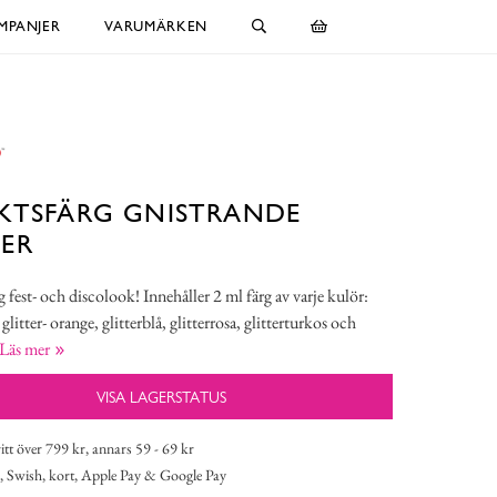
MPANJER
VARUMÄRKEN
KTSFÄRG GNISTRANDE
ER
g fest- och discolook! Innehåller 2 ml färg av varje kulör:
 glitter- orange, glitterblå, glitterrosa, glitterturkos och
Läs mer
VISA LAGERSTATUS
itt över 799 kr, annars 59 - 69 kr
 Swish, kort, Apple Pay & Google Pay