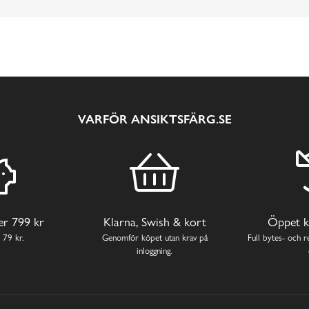
VARFÖR ANSIKTSFÄRG.SE
ver 799 kr
Klarna, Swish & kort
Öppet k
 79 kr.
Genomför köpet utan krav på
Full bytes- och re
inloggning.