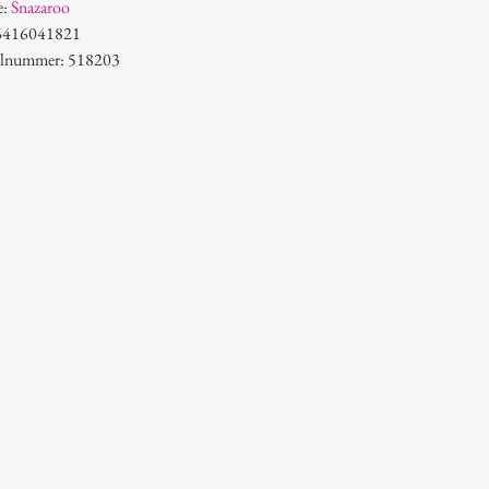
e:
Snazaroo
6416041821
kelnummer: 518203