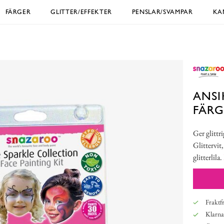
FÄRGER
GLITTER/EFFEKTER
PENSLAR/SVAMPAR
KA
ANSI
FÄRG
Ger glittri
Glittervit,
glitterlila.
Fraktfr
Klarna,