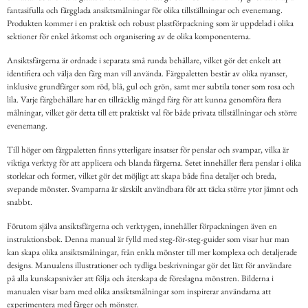
fantasifulla och färgglada ansiktsmålningar för olika tillställningar och evenemang.
Produkten kommer i en praktisk och robust plastförpackning som är uppdelad i olika
sektioner för enkel åtkomst och organisering av de olika komponenterna.
Ansiktsfärgerna är ordnade i separata små runda behållare, vilket gör det enkelt att
identifiera och välja den färg man vill använda. Färgpaletten består av olika nyanser,
inklusive grundfärger som röd, blå, gul och grön, samt mer subtila toner som rosa och
lila. Varje färgbehållare har en tillräcklig mängd färg för att kunna genomföra flera
målningar, vilket gör detta till ett praktiskt val för både privata tillställningar och större
evenemang.
Till höger om färgpaletten finns ytterligare insatser för penslar och svampar, vilka är
viktiga verktyg för att applicera och blanda färgerna. Setet innehåller flera penslar i olika
storlekar och former, vilket gör det möjligt att skapa både fina detaljer och breda,
svepande mönster. Svamparna är särskilt användbara för att täcka större ytor jämnt och
snabbt.
Förutom själva ansiktsfärgerna och verktygen, innehåller förpackningen även en
instruktionsbok. Denna manual är fylld med steg-för-steg-guider som visar hur man
kan skapa olika ansiktsmålningar, från enkla mönster till mer komplexa och detaljerade
designs. Manualens illustrationer och tydliga beskrivningar gör det lätt för användare
på alla kunskapsnivåer att följa och återskapa de föreslagna mönstren. Bilderna i
manualen visar barn med olika ansiktsmålningar som inspirerar användarna att
experimentera med färger och mönster.