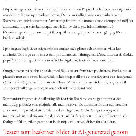
Förpackningen, som visas till vänster i bilden, har en färgstark och attraktiv design som
omedelbart fångar uppmärksamheten. Den visar tydligt både varumärkets namn
Snazaroo och produktnamnet Ansiktsfärg för fest, tillsammans med exempel på möjliga
ansiktsmålningar som kan skapas med hjälp av detta set. Informationen på
förpackningen är presenterad på flera språk, vilket gör produkten tillgänglig för en
bredare publik.
I produkten ingår även några mindre burkar med glitter och shimmer, vilka kan
användas för att ge extra effekt och lyft till ansiktsmålningarna. Dessa tillsatser är särskilt
populära för festliga tillfällen som födelsedagskalas, festivaler och temafester.
Omgivningen på bilden är enkla, med fokus på att framhäva produkten. Produkten är
placerad mot en neutral bakgrund, vilket hjälper till att betona färgerna och detaljerna i
själva ansiktsfärgssatsen utan att distrahera. Varje komponent är klart synlig och väl
arrangerad, vilket ger ett organiserat och inbjudande intryck.
Sammanfattningsvis är Ansiktsfärg för fest från Snazaroo en välgenomtänkt och
mångsidig produkt som erbjuder allt man behöver för att skapa livfulla och kreativa
ansiktsmålningar. Med sitt breda urval av färger, användarvänliga verktyg och
inspirerande instruktionsmaterial, är detta ansiktsfärgsset ett utmärkt tillskott till alla
festliga tillfällen, vilket garanterar både nöje och uttrycksfrihet för alla åldrar.