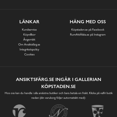
LÄNKAR
HÄNG MED OSS
Kundservice
Köpstaden.se på Facebook
Köpvillkor
RumAttÄlska.se på Instagram
Ångerrätt
Om Ansiktsfärg.se
Integritetspolicy
Cookies
ANSIKTSFÄRG.SE INGÅR I GALLERIAN
KÖPSTADEN.SE
Hos oss kan du handla i alla anslutna butiker och bara betala en frakt. Klicka på valfri butik
nedan (din varukorg följer automatiskt med):