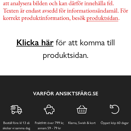
Klicka här
för att komma till
produktsidan.
VARFÖR ANSIKTSFÄRG.SE
Beställ före kl 13 så
Fraktfritt över 799 kr,
Klarna, Swish & kort
Öppet köp 60 dagar
skickar vi samma dag
annars 59 - 79 kr