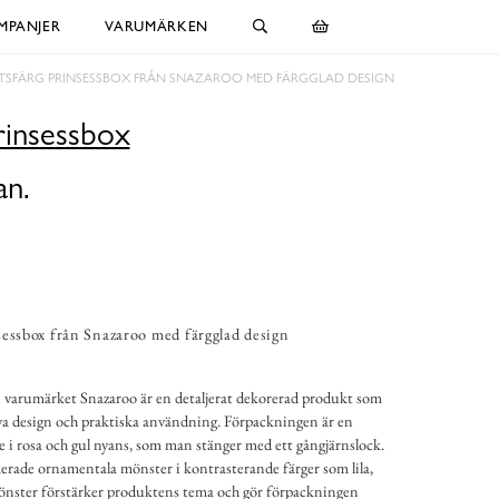
MPANJER
VARUMÄRKEN
TSFÄRG PRINSESSBOX FRÅN SNAZAROO MED FÄRGGLAD DESIGN
rinsessbox
an.
sessbox från Snazaroo med färgglad design
n varumärket Snazaroo är en detaljerat dekorerad produkt som
iva design och praktiska användning. Förpackningen är en
e i rosa och gul nyans, som man stänger med ett gångjärnslock.
ikerade ornamentala mönster i kontrasterande färger som lila,
 mönster förstärker produktens tema och gör förpackningen