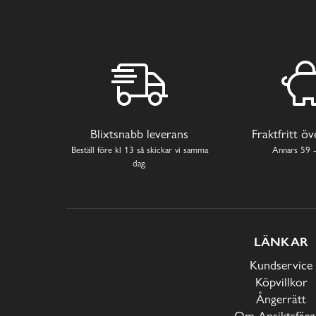
Blixtsnabb leverans
Fraktfritt ö
Beställ före kl 13 så skickar vi samma
Annars 59 -
dag.
LÄNKAR
Kundservice
Köpvillkor
Ångerrätt
Om Ansiktsfärg