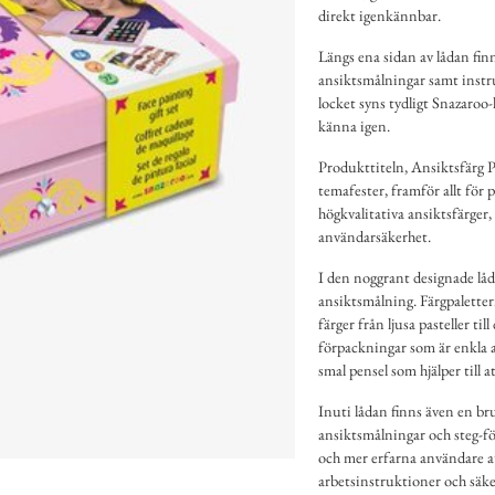
direkt igenkännbar.
Längs ena sidan av lådan fin
ansiktsmålningar samt instru
locket syns tydligt Snazaroo-
känna igen.
Produkttiteln, Ansiktsfärg P
temafester, framför allt för 
högkvalitativa ansiktsfärger,
användarsäkerhet.
I den noggrant designade låda
ansiktsmålning. Färgpaletter
färger från ljusa pasteller ti
förpackningar som är enkla 
smal pensel som hjälper till a
Inuti lådan finns även en br
ansiktsmålningar och steg-fö
och mer erfarna användare a
arbetsinstruktioner och säker