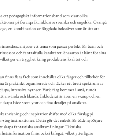
ns ett pedagogiskt informationsband som visar olika
ktioner på flera språk, inklusive svenska och engelska. Ovanpå
logo, en kombination av färgglada bokstäver som är lätt att
rinsessbox, antyder ett tema som passar perfekt för barn och
prinsessor och fantasifulla karaktärer. Snazaroo är känt för sina
 vilket ger en trygghet kring produktens kvalitet och
n finns flera fack som innehåller olika färger och tillbehör för
na är praktiskt organiserade och täcker ett brett spektrum av
ll djupa, intensiva nyanser. Varje färg kommer i små, runda
att använda och blanda. Inkluderat är även en svamp och en
tt skapa både stora ytor och fina detaljer på ansiktet.
uksanvisning och inspirationshäfte med olika förslag på
r-steg instruktioner. Detta gör det enkelt för både nybörjare
tt skapa fantastiska ansiktsmålningar. Tekniska
hetsinformation finns också bifogat, vilket ytterligare