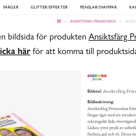
FÄRGER
GLITTER/EFFEKTER
PENSLAR/SVAMPAR
KA
ANSIKTSFÄRG PRINSESSBOX
ANSIK
en bildsida för produkten
Ansiktsfärg P
icka här
för att komma till produktsid
Ansiktsfärg Prin
Bildtitel:
Bildbeskrivning:
Ansiktsfärg Prinsessbox frå
fångar ögat med sin attrakt
rektangulär låda, övervägand
Lådans yttre pryds av sofist
fuchsia, gul och vit. Dessa