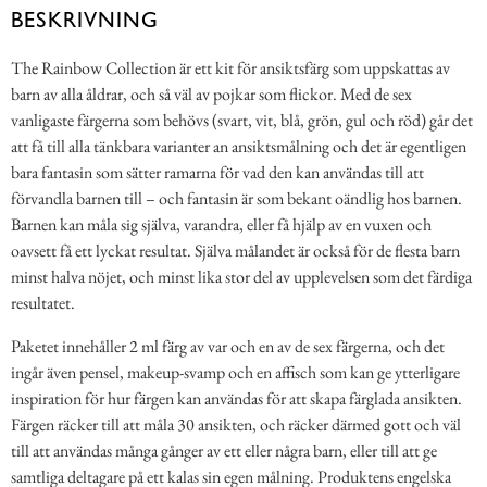
BESKRIVNING
The Rainbow Collection är ett kit för ansiktsfärg som uppskattas av
barn av alla åldrar, och så väl av pojkar som flickor. Med de sex
vanligaste färgerna som behövs (svart, vit, blå, grön, gul och röd) går det
att få till alla tänkbara varianter an ansiktsmålning och det är egentligen
bara fantasin som sätter ramarna för vad den kan användas till att
förvandla barnen till – och fantasin är som bekant oändlig hos barnen.
Barnen kan måla sig själva, varandra, eller få hjälp av en vuxen och
oavsett få ett lyckat resultat. Själva målandet är också för de flesta barn
minst halva nöjet, och minst lika stor del av upplevelsen som det färdiga
resultatet.
Paketet innehåller 2 ml färg av var och en av de sex färgerna, och det
ingår även pensel, makeup-svamp och en affisch som kan ge ytterligare
inspiration för hur färgen kan användas för att skapa färglada ansikten.
Färgen räcker till att måla 30 ansikten, och räcker därmed gott och väl
till att användas många gånger av ett eller några barn, eller till att ge
samtliga deltagare på ett kalas sin egen målning. Produktens engelska