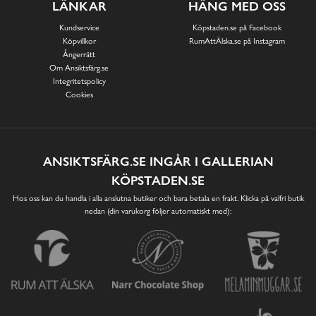
LÄNKAR
HÄNG MED OSS
Kundservice
Köpstaden.se på Facebook
Köpvillkor
RumAttÄlska.se på Instagram
Ångerrätt
Om Ansiktsfärg.se
Integritetspolicy
Cookies
ANSIKTSFÄRG.SE INGÅR I GALLERIAN
KÖPSTADEN.SE
Hos oss kan du handla i alla anslutna butiker och bara betala en frakt. Klicka på valfri butik
nedan (din varukorg följer automatiskt med):