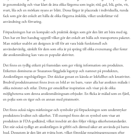
är genomskinlig och visar klart de åtta olika färgerna som ingår; röd, gul, blå, grön, vit,
svart, lila och en mörkare nyans av blått. Dessa färger är placerade i individuella, runda
fack som gör det enkelt att hålla de olika färgerna åtskilda, vilket underlättar vid
användning och förvaring.
Förpackningen har en kompakt och praktisk design som gör den lätt att bära med sig.
Den har ett litet handtag upptill vilket gör det enkelt att hålla och transportera paketet.
Man märker snabbt att designen är till för att vara både funktionell och
användarvänlig, särskilt för dem som ofta är på språng till olika evenemang eller fester
där ansiktsmålning kan vara en populär aktivitet.
Det finns en tydlig etikett på framsidan som ger viktig information om produkten.
Etiketten domineras av Snazaroos färgglada logotyp och namnet på produkten,
Ansiktsfärgen regnbågsfärger. Det skickar genast en känsla av lekfullhet och kreativitet.
Bredvid produktnamnet finns även en bild av tre barn, varav alla har ansikten målade i
olika mönster och stilar. Detta ger omedelbar inspiration och visar på de olika
möjligheterna som denna ansiktsmålningssats erbjuder. En flicka är målad som en fjäril,
en pojke som en tiger och en annan med piratmotiv.
Det finns också några märkningar och symboler på förpackningen som understryker
produktens kvalitet och säkerhet. Till exempel finns det en symbol som visar att
produkten är FDA-godkänd, vilket innebär att den följer viktiga säkerhetsstandarder.
Det står också tydligt att ansiktsfärgen är giftfri och därmed säker att använda på barns
hud. Dessutom är den lätt att tvätta bort, vilket förenklar rengöringsprocessen efter