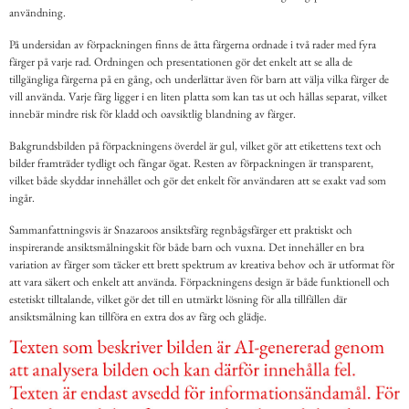
användning.
På undersidan av förpackningen finns de åtta färgerna ordnade i två rader med fyra
färger på varje rad. Ordningen och presentationen gör det enkelt att se alla de
tillgängliga färgerna på en gång, och underlättar även för barn att välja vilka färger de
vill använda. Varje färg ligger i en liten platta som kan tas ut och hållas separat, vilket
innebär mindre risk för kladd och oavsiktlig blandning av färger.
Bakgrundsbilden på förpackningens överdel är gul, vilket gör att etikettens text och
bilder framträder tydligt och fångar ögat. Resten av förpackningen är transparent,
vilket både skyddar innehållet och gör det enkelt för användaren att se exakt vad som
ingår.
Sammanfattningsvis är Snazaroos ansiktsfärg regnbågsfärger ett praktiskt och
inspirerande ansiktsmålningskit för både barn och vuxna. Det innehåller en bra
variation av färger som täcker ett brett spektrum av kreativa behov och är utformat för
att vara säkert och enkelt att använda. Förpackningens design är både funktionell och
estetiskt tilltalande, vilket gör det till en utmärkt lösning för alla tillfällen där
ansiktsmålning kan tillföra en extra dos av färg och glädje.