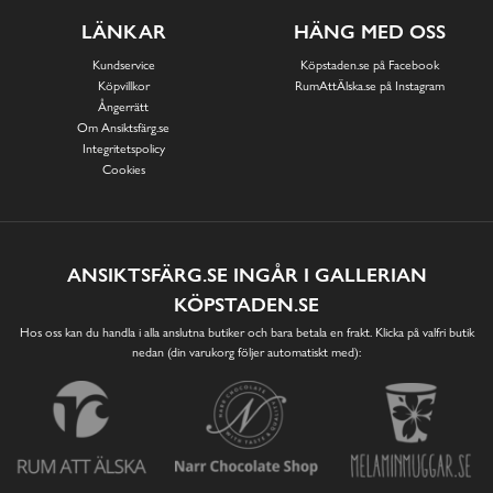
LÄNKAR
HÄNG MED OSS
Kundservice
Köpstaden.se på Facebook
Köpvillkor
RumAttÄlska.se på Instagram
Ångerrätt
Om Ansiktsfärg.se
Integritetspolicy
Cookies
ANSIKTSFÄRG.SE INGÅR I GALLERIAN
KÖPSTADEN.SE
Hos oss kan du handla i alla anslutna butiker och bara betala en frakt. Klicka på valfri butik
nedan (din varukorg följer automatiskt med):