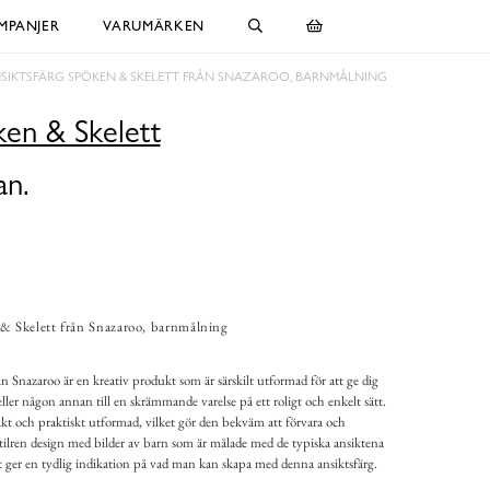
MPANJER
VARUMÄRKEN
SIKTSFÄRG SPÖKEN & SKELETT FRÅN SNAZAROO, BARNMÅLNING
ken & Skelett
an.
& Skelett från Snazaroo, barnmålning
n Snazaroo är en kreativ produkt som är särskilt utformad för att ge dig
eller någon annan till en skrämmande varelse på ett roligt och enkelt sätt.
t och praktiskt utformad, vilket gör den bekväm att förvara och
tilren design med bilder av barn som är målade med de typiska ansiktena
ket ger en tydlig indikation på vad man kan skapa med denna ansiktsfärg.