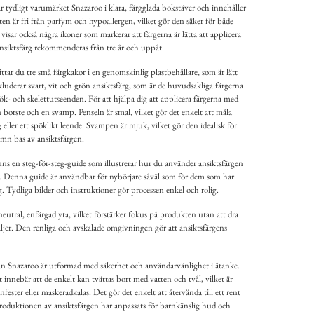
 tydligt varumärket Snazaroo i klara, färgglada bokstäver och innehåller
n är fri från parfym och hypoallergen, vilket gör den säker för både
sar också några ikoner som markerar att färgerna är lätta att applicera
ansiktsfärg rekommenderas från tre år och uppåt.
ar du tre små färgkakor i en genomskinlig plastbehållare, som är lätt
luderar svart, vit och grön ansiktsfärg, som är de huvudsakliga färgerna
k- och skelettutseenden. För att hjälpa dig att applicera färgerna med
n borste och en svamp. Penseln är smal, vilket gör det enkelt att måla
g eller ett spöklikt leende. Svampen är mjuk, vilket gör den idealisk för
jämn bas av ansiktsfärgen.
ns en steg-för-steg-guide som illustrerar hur du använder ansiktsfärgen
n. Denna guide är användbar för nybörjare såväl som för dem som har
. Tydliga bilder och instruktioner gör processen enkel och rolig.
utral, enfärgad yta, vilket förstärker fokus på produkten utan att dra
jer. Den renliga och avskalade omgivningen gör att ansiktsfärgens
ån Snazaroo är utformad med säkerhet och användarvänlighet i åtanke.
t innebär att de enkelt kan tvättas bort med vatten och tvål, vilket är
nfester eller maskeradkalas. Det gör det enkelt att återvända till ett rent
 Produktionen av ansiktsfärgen har anpassats för barnkänslig hud och