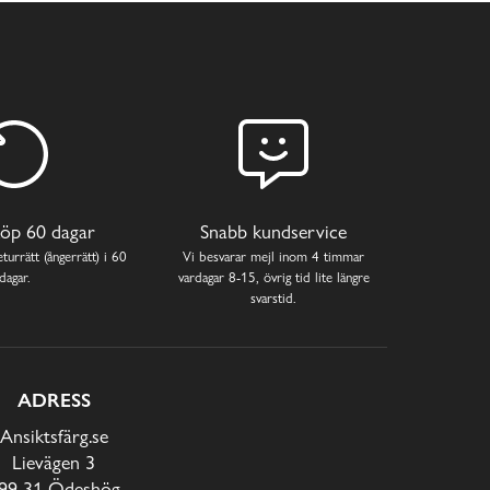
öp 60 dagar
Snabb kundservice
turrätt (ångerrätt) i 60
Vi besvarar mejl inom 4 timmar
dagar.
vardagar 8-15, övrig tid lite längre
svarstid.
ADRESS
Ansiktsfärg.se
Lievägen 3
99 31 Ödeshög