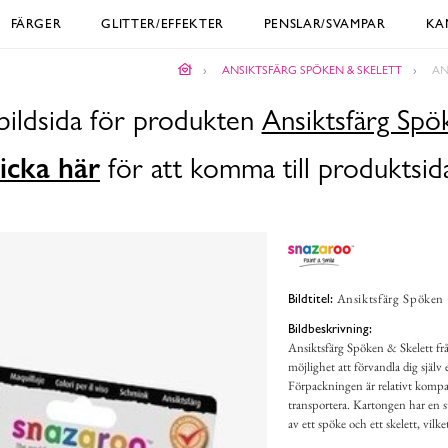
FÄRGER
GLITTER/EFFEKTER
PENSLAR/SVAMPAR
KA
ANSIKTSFÄRG SPÖKEN & SKELETT
AN
bildsida för produkten
Ansiktsfärg Spö
icka här
för att komma till produktsid
Ansiktsfärg Spöken 
Bildtitel:
Bildbeskrivning:
Ansiktsfärg Spöken & Skelett frå
möjlighet att förvandla dig själv 
Förpackningen är relativt kompak
transportera. Kartongen har en s
av ett spöke och ett skelett, vil