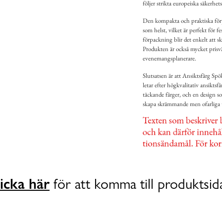
följer strikta europeiska säkerhet
Den kompakta och praktiska förp
som helst, vilket är perfekt för 
förpackning blir det enkelt att s
Produkten är också mycket prisvär
evenemangsplanerare.
Slutsatsen är att Ansiktsfärg Sp
letar efter högkvalitativ ansikts
täckande färger, och en design so
skapa skrämmande men ofarliga 
icka här
för att komma till produktsid