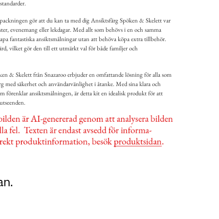
sstandarder.
ackningen gör att du kan ta med dig Ansiktsfärg Spöken & Skelett var
fester, evenemang eller lekdagar. Med allt som behövs i en och samma
kapa fantastiska ansiktsmålningar utan att behöva köpa extra tillbehör.
d, vilket gör den till ett utmärkt val för både familjer och
öken & Skelett från Snazaroo erbjuder en omfattande lösning för alla som
färg med säkerhet och användarvänlighet i åtanke. Med sina klara och
m förenklar ansiktsmålningen, är detta kit en idealisk produkt för att
utseenden.
an.