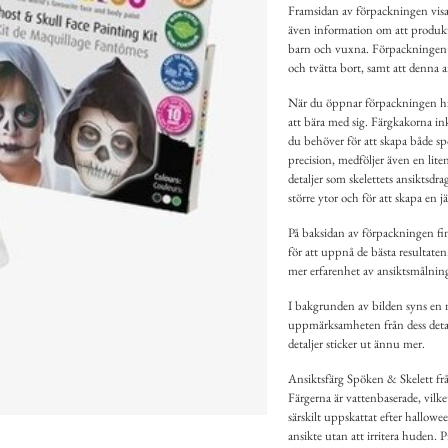
Framsidan av förpackningen visar
även information om att produkte
barn och vuxna. Förpackningen vi
och tvätta bort, samt att denna 
När du öppnar förpackningen hitt
att bära med sig. Färgkakorna ink
du behöver för att skapa både spö
precision, medföljer även en lite
detaljer som skelettets ansiktsdra
större ytor och för att skapa en 
På baksidan av förpackningen fin
för att uppnå de bästa resultate
mer erfarenhet av ansiktsmålning
I bakgrunden av bilden syns en ne
uppmärksamheten från dess detal
detaljer sticker ut ännu mer.
Ansiktsfärg Spöken & Skelett fr
Färgerna är vattenbaserade, vilke
särskilt uppskattat efter hallowee
ansikte utan att irritera huden.