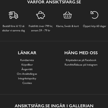
VARFÖR ANSIKTSFÄRG.SE
Beställ före kl 13 så
Fraktfritt över 799 kr,
Klarna, Swish & kort
Öppet köp 60 dagar
skickar vi samma dag
annars 59 - 79 kr
LÄNKAR
HÄNG MED OSS
Kundservice
Köpstaden.se på Facebook
Köpvillkor
RumAttÄlska.se på Instagram
Ångerrätt
Om Ansiktsfärg.se
Integritetspolicy
Cookies
ANSIKTSFÄRG.SE INGÅR I GALLERIAN