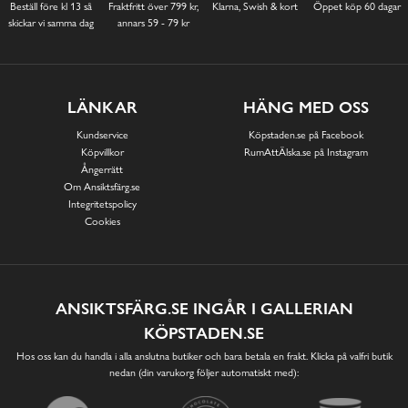
Beställ före kl 13 så
Fraktfritt över 799 kr,
Klarna, Swish & kort
Öppet köp 60 dagar
skickar vi samma dag
annars 59 - 79 kr
LÄNKAR
HÄNG MED OSS
Kundservice
Köpstaden.se på Facebook
Köpvillkor
RumAttÄlska.se på Instagram
Ångerrätt
Om Ansiktsfärg.se
Integritetspolicy
Cookies
ANSIKTSFÄRG.SE INGÅR I GALLERIAN
KÖPSTADEN.SE
Hos oss kan du handla i alla anslutna butiker och bara betala en frakt. Klicka på valfri butik
nedan (din varukorg följer automatiskt med):