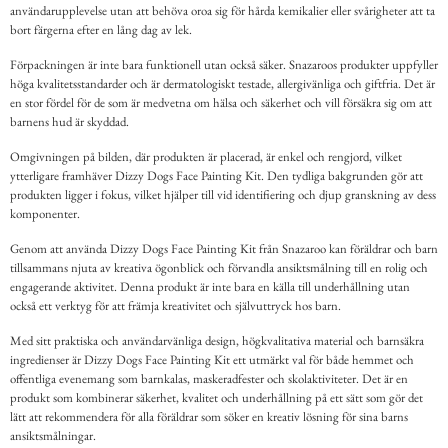
användarupplevelse utan att behöva oroa sig för hårda kemikalier eller svårigheter att ta
bort färgerna efter en lång dag av lek.
Förpackningen är inte bara funktionell utan också säker. Snazaroos produkter uppfyller
höga kvalitetsstandarder och är dermatologiskt testade, allergivänliga och giftfria. Det är
en stor fördel för de som är medvetna om hälsa och säkerhet och vill försäkra sig om att
barnens hud är skyddad.
Omgivningen på bilden, där produkten är placerad, är enkel och rengjord, vilket
ytterligare framhäver Dizzy Dogs Face Painting Kit. Den tydliga bakgrunden gör att
produkten ligger i fokus, vilket hjälper till vid identifiering och djup granskning av dess
komponenter.
Genom att använda Dizzy Dogs Face Painting Kit från Snazaroo kan föräldrar och barn
tillsammans njuta av kreativa ögonblick och förvandla ansiktsmålning till en rolig och
engagerande aktivitet. Denna produkt är inte bara en källa till underhållning utan
också ett verktyg för att främja kreativitet och självuttryck hos barn.
Med sitt praktiska och användarvänliga design, högkvalitativa material och barnsäkra
ingredienser är Dizzy Dogs Face Painting Kit ett utmärkt val för både hemmet och
offentliga evenemang som barnkalas, maskeradfester och skolaktiviteter. Det är en
produkt som kombinerar säkerhet, kvalitet och underhållning på ett sätt som gör det
lätt att rekommendera för alla föräldrar som söker en kreativ lösning för sina barns
ansiktsmålningar.