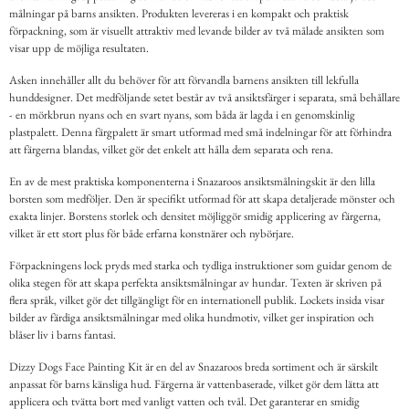
målningar på barns ansikten. Produkten levereras i en kompakt och praktisk
förpackning, som är visuellt attraktiv med levande bilder av två målade ansikten som
visar upp de möjliga resultaten.
Asken innehåller allt du behöver för att förvandla barnens ansikten till lekfulla
hunddesigner. Det medföljande setet består av två ansiktsfärger i separata, små behållare
- en mörkbrun nyans och en svart nyans, som båda är lagda i en genomskinlig
plastpalett. Denna färgpalett är smart utformad med små indelningar för att förhindra
att färgerna blandas, vilket gör det enkelt att hålla dem separata och rena.
En av de mest praktiska komponenterna i Snazaroos ansiktsmålningskit är den lilla
borsten som medföljer. Den är specifikt utformad för att skapa detaljerade mönster och
exakta linjer. Borstens storlek och densitet möjliggör smidig applicering av färgerna,
vilket är ett stort plus för både erfarna konstnärer och nybörjare.
Förpackningens lock pryds med starka och tydliga instruktioner som guidar genom de
olika stegen för att skapa perfekta ansiktsmålningar av hundar. Texten är skriven på
flera språk, vilket gör det tillgängligt för en internationell publik. Lockets insida visar
bilder av färdiga ansiktsmålningar med olika hundmotiv, vilket ger inspiration och
blåser liv i barns fantasi.
Dizzy Dogs Face Painting Kit är en del av Snazaroos breda sortiment och är särskilt
anpassat för barns känsliga hud. Färgerna är vattenbaserade, vilket gör dem lätta att
applicera och tvätta bort med vanligt vatten och tvål. Det garanterar en smidig