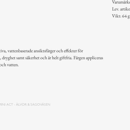
Varumärk
Lev. arti
Vikt: 64 g
iva, vattenbaserade ansiktsfärger och effekter för
, dryghet samt säkerhet och är helt giftfria. Färgen appliceras
 och vatten.
MINI ACT - ÄLVOR & SAGOVÄSEN