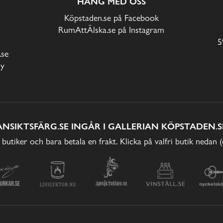
HÄNG MED OSS
Köpstaden.se på Facebook
RumAttÄlska.se på Instagram
5
.se
cy
ANSIKTSFÄRG.SE INGÅR I GALLERIAN KÖPSTADEN.S
 butiker och bara betala en frakt. Klicka på valfri butik nedan 