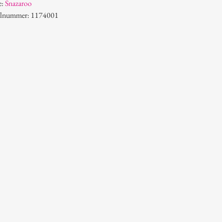
e:
Snazaroo
kelnummer: 1174001