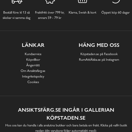
Beställ före kl 13 så
Fraktfritt över 799 kr,
Klarna, Swish & kort
Öppet köp 60 dagar
skickar vi samma dag
annars 59 - 79 kr
LÄNKAR
HÄNG MED OSS
Kundservice
Köpstaden.se på Facebook
Köpvillkor
RumAttÄlska.se på Instagram
Ångerrätt
Om Ansiktsfärg.se
Integritetspolicy
Cookies
ANSIKTSFÄRG.SE INGÅR I GALLERIAN
KÖPSTADEN.SE
Hos oss kan du handla i alla anslutna butiker och bara betala en frakt. Klicka på valfri butik
nedan (din varukorg följer automatiskt med):