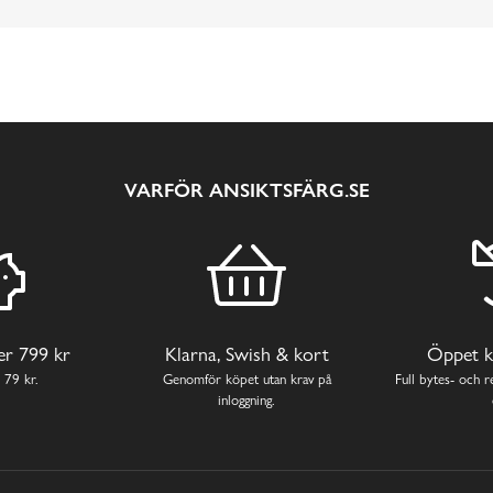
VARFÖR ANSIKTSFÄRG.SE
ver 799 kr
Klarna, Swish & kort
Öppet k
 79 kr.
Genomför köpet utan krav på
Full bytes- och re
inloggning.