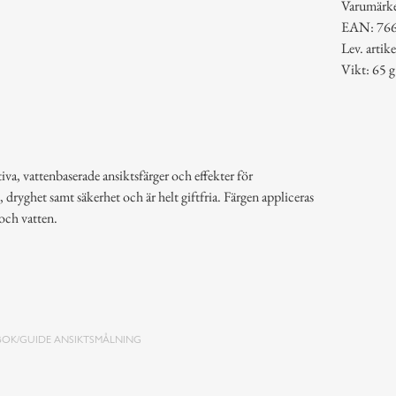
Varumärk
EAN: 76
Lev. arti
Vikt: 65 g
iva, vattenbaserade ansiktsfärger och effekter för
, dryghet samt säkerhet och är helt giftfria. Färgen appliceras
 och vatten.
BOK/GUIDE ANSIKTSMÅLNING