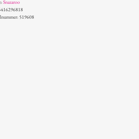
e:
Snazaroo
6416296818
kelnummer: 519608