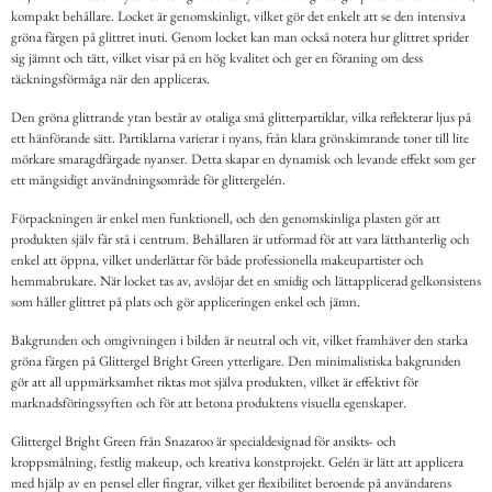
kompakt behållare. Locket är genomskinligt, vilket gör det enkelt att se den intensiva
gröna färgen på glittret inuti. Genom locket kan man också notera hur glittret sprider
sig jämnt och tätt, vilket visar på en hög kvalitet och ger en föraning om dess
täckningsförmåga när den appliceras.
Den gröna glittrande ytan består av otaliga små glitterpartiklar, vilka reflekterar ljus på
ett hänförande sätt. Partiklarna varierar i nyans, från klara grönskimrande toner till lite
mörkare smaragdfärgade nyanser. Detta skapar en dynamisk och levande effekt som ger
ett mångsidigt användningsområde för glittergelén.
Förpackningen är enkel men funktionell, och den genomskinliga plasten gör att
produkten själv får stå i centrum. Behållaren är utformad för att vara lätthanterlig och
enkel att öppna, vilket underlättar för både professionella makeupartister och
hemmabrukare. När locket tas av, avslöjar det en smidig och lättapplicerad gelkonsistens
som håller glittret på plats och gör appliceringen enkel och jämn.
Bakgrunden och omgivningen i bilden är neutral och vit, vilket framhäver den starka
gröna färgen på Glittergel Bright Green ytterligare. Den minimalistiska bakgrunden
gör att all uppmärksamhet riktas mot själva produkten, vilket är effektivt för
marknadsföringssyften och för att betona produktens visuella egenskaper.
Glittergel Bright Green från Snazaroo är specialdesignad för ansikts- och
kroppsmålning, festlig makeup, och kreativa konstprojekt. Gelén är lätt att applicera
med hjälp av en pensel eller fingrar, vilket ger flexibilitet beroende på användarens