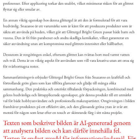
preferenser. Efter applicering torkar den snabbt, vilket minimerar risken för att glittret
flyttar sig eller smular av.
En annan viktig egenskap hos denna glittergel är att den är formulerad för att vara
hudvänlig. Snazaroo är ett varumärke som är känt för att producera produkter som är
säkra att använda på huden, vilket gör att Glittergel Bright Green passar både barn och
vuxna. Den är fri från parabener och andra skadliga kemikalier, vilket garanterar en
säker användning utan att kompromissa med glittrets intensitet eller hållbarhet.
Dessutom är rengöringen enkel, eftersom glittret kan tvättas bort med varmt vatten
och tvål. Detta är en viktig aspekt för användare som vill vara kreativa utan att oroa sig
för svårborttagna rester.
Sammanfattningsvis erbjuder Glittergel Bright Green från Snazaroo en kraftfull och
förtrollande grön glans som kan tillföra glamour och glädje till många olika
sammanhang. Den praktiska och estetiskt tilltalande förpackningen, kombinerad med
gelens hudvänliga och lättapplicerade egenskaper, gör denna produkt till ett utmärkt
val för både hobbyanvändare och professionella makeupartister. Omgivningen i bilden
framhäver produkten på ett effektivt sätt, och den glänsande gröna ytan är svår att
motstå för någon som letar efter en touch av skimrande färg i sitt nästa projekt.