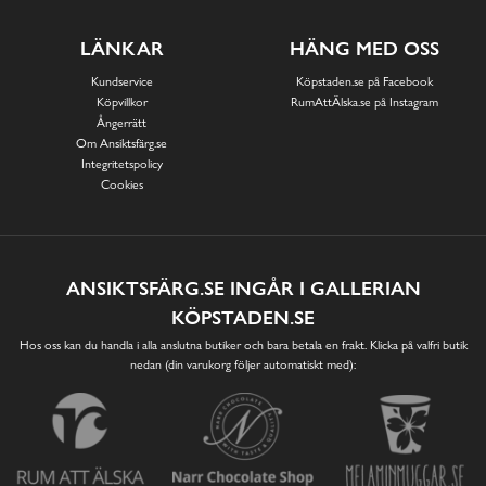
LÄNKAR
HÄNG MED OSS
Kundservice
Köpstaden.se på Facebook
Köpvillkor
RumAttÄlska.se på Instagram
Ångerrätt
Om Ansiktsfärg.se
Integritetspolicy
Cookies
ANSIKTSFÄRG.SE INGÅR I GALLERIAN
KÖPSTADEN.SE
Hos oss kan du handla i alla anslutna butiker och bara betala en frakt. Klicka på valfri butik
nedan (din varukorg följer automatiskt med):