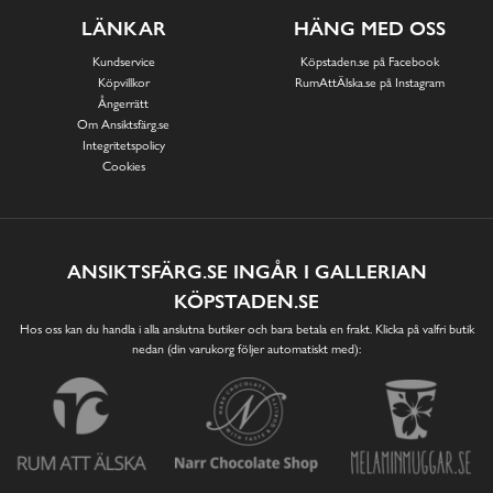
LÄNKAR
HÄNG MED OSS
Kundservice
Köpstaden.se på Facebook
Köpvillkor
RumAttÄlska.se på Instagram
Ångerrätt
Om Ansiktsfärg.se
Integritetspolicy
Cookies
ANSIKTSFÄRG.SE INGÅR I GALLERIAN
KÖPSTADEN.SE
Hos oss kan du handla i alla anslutna butiker och bara betala en frakt. Klicka på valfri butik
nedan (din varukorg följer automatiskt med):