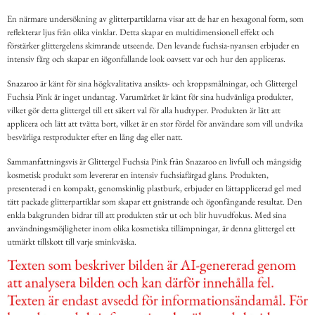
En närmare undersökning av glitterpartiklarna visar att de har en hexagonal form, som
reflekterar ljus från olika vinklar. Detta skapar en multidimensionell effekt och
förstärker glittergelens skimrande utseende. Den levande fuchsia-nyansen erbjuder en
intensiv färg och skapar en iögonfallande look oavsett var och hur den appliceras.
Snazaroo är känt för sina högkvalitativa ansikts- och kroppsmålningar, och Glittergel
Fuchsia Pink är inget undantag. Varumärket är känt för sina hudvänliga produkter,
vilket gör detta glittergel till ett säkert val för alla hudtyper. Produkten är lätt att
applicera och lätt att tvätta bort, vilket är en stor fördel för användare som vill undvika
besvärliga restprodukter efter en lång dag eller natt.
Sammanfattningsvis är Glittergel Fuchsia Pink från Snazaroo en livfull och mångsidig
kosmetisk produkt som levererar en intensiv fuchsiafärgad glans. Produkten,
presenterad i en kompakt, genomskinlig plastburk, erbjuder en lättapplicerad gel med
tätt packade glitterpartiklar som skapar ett gnistrande och ögonfångande resultat. Den
enkla bakgrunden bidrar till att produkten står ut och blir huvudfokus. Med sina
användningsmöjligheter inom olika kosmetiska tillämpningar, är denna glittergel ett
utmärkt tillskott till varje sminkväska.