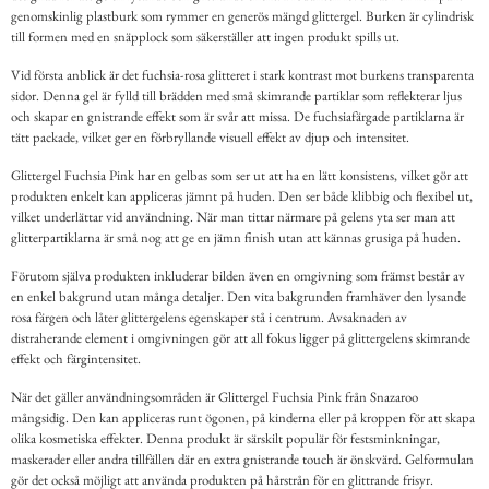
genomskinlig plastburk som rymmer en generös mängd glittergel. Burken är cylindrisk
till formen med en snäpplock som säkerställer att ingen produkt spills ut.
Vid första anblick är det fuchsia-rosa glitteret i stark kontrast mot burkens transparenta
sidor. Denna gel är fylld till brädden med små skimrande partiklar som reflekterar ljus
och skapar en gnistrande effekt som är svår att missa. De fuchsiafärgade partiklarna är
tätt packade, vilket ger en förbryllande visuell effekt av djup och intensitet.
Glittergel Fuchsia Pink har en gelbas som ser ut att ha en lätt konsistens, vilket gör att
produkten enkelt kan appliceras jämnt på huden. Den ser både klibbig och flexibel ut,
vilket underlättar vid användning. När man tittar närmare på gelens yta ser man att
glitterpartiklarna är små nog att ge en jämn finish utan att kännas grusiga på huden.
Förutom själva produkten inkluderar bilden även en omgivning som främst består av
en enkel bakgrund utan många detaljer. Den vita bakgrunden framhäver den lysande
rosa färgen och låter glittergelens egenskaper stå i centrum. Avsaknaden av
distraherande element i omgivningen gör att all fokus ligger på glittergelens skimrande
effekt och färgintensitet.
När det gäller användningsområden är Glittergel Fuchsia Pink från Snazaroo
mångsidig. Den kan appliceras runt ögonen, på kinderna eller på kroppen för att skapa
olika kosmetiska effekter. Denna produkt är särskilt populär för festsminkningar,
maskerader eller andra tillfällen där en extra gnistrande touch är önskvärd. Gelformulan
gör det också möjligt att använda produkten på hårstrån för en glittrande frisyr.