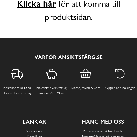
Klicka här
för att komma till
produktsidan.
VARFÖR ANSIKTSFÄRG.SE
Beställ före kl 13 så
Fraktfritt över 799 kr,
Klarna, Swish & kort
Öppet köp 60 dagar
skickar vi samma dag
annars 59 - 79 kr
LÄNKAR
HÄNG MED OSS
Kundservice
Köpstaden.se på Facebook
Köpvillkor
RumAttÄlska.se på Instagram