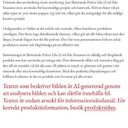
Förutom dess användning inom sminkning, kan Skimrande Pulver Lila 12 ml från
Snazaroo även användas för konstnärliga projekt och hantverk. Pulvret fäster väl på
olika typer av ytor såsom papper, tyg och trä, vilket gör det mångsidigt för alla möjliga
kreativa projekt.
I bakgrunden av bilden är det enkelt och neutralt, vilket framhäver produkten
ytterligare. Det finns inga distraherande element, vilket gör att allt fokus riktas mot den
djupa, lysande färgen hos det lila pulvret. Den här rena presentationen belyser också
produktens textur och färgförmåga på ett effektivt sätt.
Sammantaget är Skimrande Pulver Lila 12 ml från Snazaroo en allsidig och fängslande
produkt som kan användas på många sätt. Dess skimrande effekt och intensiva färg gör
den till ett utmärkt val för alla som vill addera en touch av glamour och gnister i sitt
utseende eller sina konstnärliga kreationer. Med den praktiska förpackningen och
hållbara kvaliteten är det en produkt som levererar på alla nivåer.