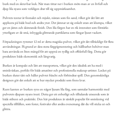
burk med en skruvbar lock. När man tittar ner i burken möts man av en livfull och
djup lila nyans som verkligen drar till sig uppmärksamhet.
Pulvrets textur är finmalet och mjukt, nästan som fin sand, vilket gör det lätt att
applicera på både hud och andra ytor. Det jämnar ut sig enkelt utan att klumpa, vilket
ger en jämn och skimrande finish. Den lila färgen har en rik intensitet som förstärks
ytterligare av de små, inbyggda glittrande partiklarna som fångar ljuset vackert.
Förpackningen rymmer 12 ml av detta magiska pulver, vilket gör det tillräckligt för flera
användningar. På grund av dess stora färgpigmentering och hållbarhet behöver man
bara använda en liten mängd för att uppnå en tydlig och effektfull färg. Detta gör
produkten både ekonomisk och långvarig.
Burken är kompakt och lätt att transportera, vilket gör den idealisk att ha med i
sminkväskan, perfekt för både amatörer och professionella makeup-artister. Locket på
burken sluter tätt och håller pulvret fräscht och förhindrar spill. Den genomskinliga
designen gör det enkelt att se hur mycket produkt som finns kvar.
Runt kanten av burken syns en något ljusare lila färg, som samtalar harmoniskt med
pulverets djupare nyans inuti. Detta ger ett enhetligt och tilltalande utseende som är
både stilrent och praktiskt. Den här produkten är särskilt populär för sminkning vid
speciella tillfällen, som fester, festivaler eller andra evenemang där du vill sticka ut och
glittra.