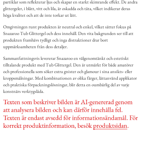
partiklar som reflekterar ljus och skapar en starkt skimrande effekt. De andra
glittergeler, i blått, vitt och lila, är oskadda och täta, vilket indikerar deras
höga kvalitet och att de inte torkar ut lätt.
Omgivningen runt produkten är neutral och enkel, vilket sätter fokus på
Snazaroo Tub Glittergel och dess innehåll. Den vita bakgrunden ser till att
produkten framhävs tydligt och inga distraktioner drar bort
uppmärksamheten från dess detaljer.
Sammanfattningsvis levererar Snazaroo en välgenomtänkt och estetiskt
tilltalande produkt med Tub Glittergel. Den är utmärkt för både amatörer
och professionella som söker extra gnister och glamour i sina ansikts- eller
kroppsmålningar. Med kombinationen av olika färger, lättanvänd applikator
och praktiska förpackningslösningar, blir detta en oumbärlig del av varje
konstnärs verktygslåda.