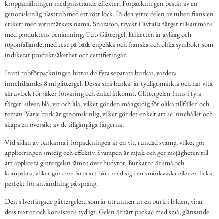
kroppsmålningen med gnistrande effekter. Förpackningen består av en
genomskinlig plasttub med ett rött lock. På den yttre delen av tuben finns en
etikett med varumärkets namn, Snazaroo, tryckt i livfulla färger tillsammans
med produktens benämning, Tub Glittergel. Etiketten är avlång och
iögonfallande, med text på både engelska och franska och olika symboler som
indikerar produktsäkerhet och certifieringar.
Inuti tubförpackningen hittar du fyra separata burkar, vardera
innehållandes 8 ml glittergel. Dessa små burkar är tydligt märkta och har vita
skruvlock för säker förvaring och enkel åtkomst. Glittergelen finns i fyra
färger: silver, blå, vit och lila, vilket gör den mångsidig för olika tillfällen och
teman. Varje burk är genomskinlig, vilket gör det enkelt att se innehållet och
skapa en översikt av de tillgängliga färgerna.
Vid sidan av burkarna i förpackningen är en vit, rundad svamp, vilket gör
appliceringen smidig och effektiv. Svampen är mjuk och ger möjligheten till
att applicera glittergelén jämnt över hudytor. Burkarna är små och
kompakta, vilket gör dem lätta att bära med sig i en sminkväska eller en ficka,
perfekt för användning på språng.
Den silverfärgade glittergelen, som är utrunnen ur en burk i bilden, visar
dess textur och konsistens tydligt. Gelen är tätt packad med små, glänsande