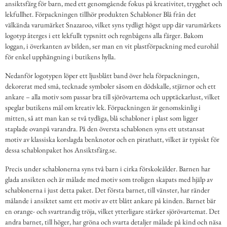
ansiktsfärg för barn, med ett genomgående fokus på kreativitet, trygghet och
lekfullhet. Förpackningen tillhör produkten Schabloner Blå från det
välkända varumärket Snazaroo, vilket syns tydligt högst upp där varumärkets
logotyp återges i ett lekfullt typsnitt och regnbågens alla färger. Bakom
loggan, i överkanten av bilden, ser man en vit plastförpackning med eurohål
för enkel upphängning i butikens hylla.
Nedanför logotypen löper ett ljusblått band över hela förpackningen,
dekorerat med små, tecknade symboler såsom en dödskalle, stjärnor och ett
ankare – alla motiv som passar bra till sjörövartema och upptäckarlust, vilket
speglar butikens mål om kreativ lek. Förpackningen är genomskinlig i
mitten, så att man kan se två tydliga, blå schabloner i plast som ligger
staplade ovanpå varandra. På den översta schablonen syns ett utstansat
motiv av klassiska korslagda benknotor och en pirathatt, vilket är typiskt för
dessa schablonpaket hos Ansiktsfärg.se.
Precis under schablonerna syns två barn i cirka förskoleålder. Barnen har
glada ansikten och är målade med motiv som troligen skapats med hjälp av
schablonerna i just detta paket. Det första barnet, till vänster, har ränder
målande i ansiktet samt ett motiv av ett blått ankare på kinden. Barnet bär
en orange- och svartrandig tröja, vilket ytterligare stärker sjörövartemat. Det
andra barnet, till höger, har gröna och svarta detaljer målade på kind och näsa