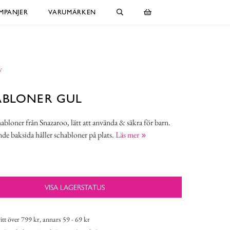
MPANJER
VARUMÄRKEN
ABLONER GUL
habloner från Snazaroo, lätt att använda & säkra för barn.
nde baksida håller schabloner på plats.
Läs mer
VISA LAGERSTATUS
itt över 799 kr, annars 59 - 69 kr