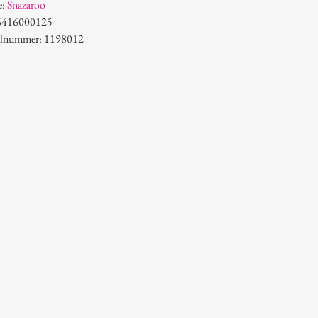
e:
Snazaroo
6416000125
kelnummer: 1198012