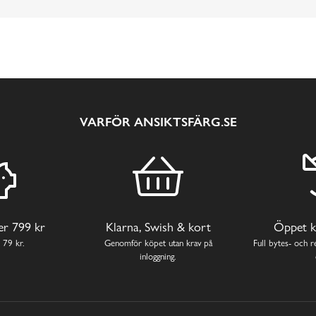
VARFÖR ANSIKTSFÄRG.SE
ver 799 kr
Klarna, Swish & kort
Öppet k
 79 kr.
Genomför köpet utan krav på
Full bytes- och re
inloggning.