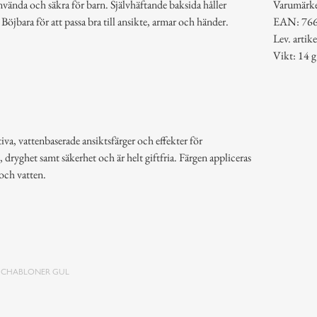
använda och säkra för barn. Självhäftande baksida håller
Varumärk
. Böjbara för att passa bra till ansikte, armar och händer.
EAN: 76
Lev. arti
Vikt: 14 g
iva, vattenbaserade ansiktsfärger och effekter för
, dryghet samt säkerhet och är helt giftfria. Färgen appliceras
 och vatten.
SCHABLONER GUL