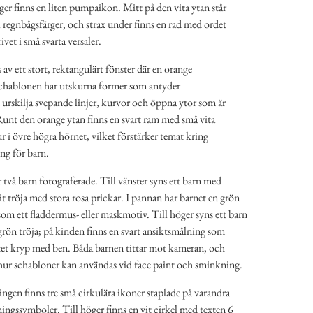
ger finns en liten pumpaikon. Mitt på den vita ytan står
i regnbågsfärger, och strax under finns en rad med ordet
rivet i små svarta versaler.
v ett stort, rektangulärt fönster där en orange
schablonen har utskurna former som antyder
rskilja svepande linjer, kurvor och öppna ytor som är
 Runt den orange ytan finns en svart ram med små vita
r i övre högra hörnet, vilket förstärker temat kring
ng för barn.
två barn fotograferade. Till vänster syns ett barn med
t tröja med stora rosa prickar. I pannan har barnet en grön
om ett fladdermus- eller maskmotiv. Till höger syns ett barn
grön tröja; på kinden finns en svart ansiktsmålning som
 litet kryp med ben. Båda barnen tittar mot kameran, och
 hur schabloner kan användas vid face paint och sminkning.
ingen finns tre små cirkulära ikoner staplade på varandra
ningssymboler. Till höger finns en vit cirkel med texten 6