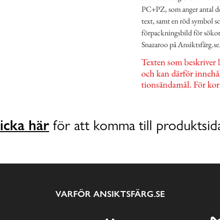
PC+PZ, som anger antal del
text, samt en röd symbol 
förpackningsbild för söko
Snazaroo på Ansiktsfärg.se
icka här
för att komma till produktsid
VARFÖR ANSIKTSFÄRG.SE