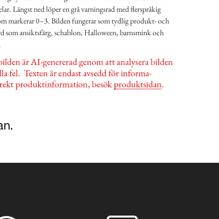
ar. Längst ned löper en grå varningsrad med flerspråkig
som markerar 0–3. Bilden fungerar som tydlig produkt- och
rd som ansiktsfärg, schablon, Halloween, barnsmink och
.
an.