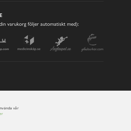
E
(din varukorg följer automatiskt med):
använda vår
er