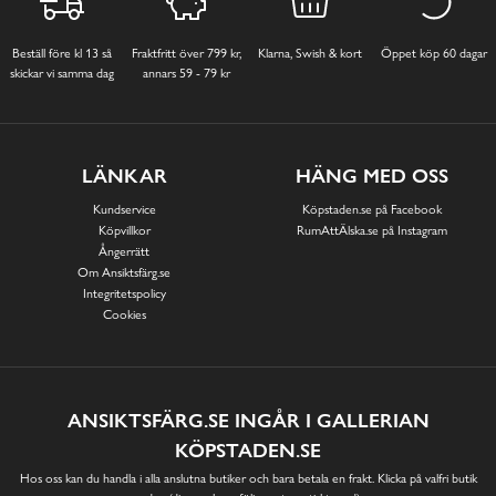
Beställ före kl 13 så
Fraktfritt över 799 kr,
Klarna, Swish & kort
Öppet köp 60 dagar
skickar vi samma dag
annars 59 - 79 kr
LÄNKAR
HÄNG MED OSS
Kundservice
Köpstaden.se på Facebook
Köpvillkor
RumAttÄlska.se på Instagram
Ångerrätt
Om Ansiktsfärg.se
Integritetspolicy
Cookies
ANSIKTSFÄRG.SE INGÅR I GALLERIAN
KÖPSTADEN.SE
Hos oss kan du handla i alla anslutna butiker och bara betala en frakt. Klicka på valfri butik