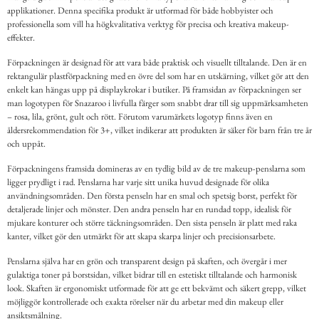
applikationer. Denna specifika produkt är utformad för både hobbyister och
professionella som vill ha högkvalitativa verktyg för precisa och kreativa makeup-
effekter.
Förpackningen är designad för att vara både praktisk och visuellt tilltalande. Den är en
rektangulär plastförpackning med en övre del som har en utskärning, vilket gör att den
enkelt kan hängas upp på displaykrokar i butiker. På framsidan av förpackningen ser
man logotypen för Snazaroo i livfulla färger som snabbt drar till sig uppmärksamheten
– rosa, lila, grönt, gult och rött. Förutom varumärkets logotyp finns även en
åldersrekommendation för 3+, vilket indikerar att produkten är säker för barn från tre år
och uppåt.
Förpackningens framsida domineras av en tydlig bild av de tre makeup-penslarna som
ligger prydligt i rad. Penslarna har varje sitt unika huvud designade för olika
användningsområden. Den första penseln har en smal och spetsig borst, perfekt för
detaljerade linjer och mönster. Den andra penseln har en rundad topp, idealisk för
mjukare konturer och större täckningsområden. Den sista penseln är platt med raka
kanter, vilket gör den utmärkt för att skapa skarpa linjer och precisionsarbete.
Penslarna själva har en grön och transparent design på skaften, och övergår i mer
gulaktiga toner på borstsidan, vilket bidrar till en estetiskt tilltalande och harmonisk
look. Skaften är ergonomiskt utformade för att ge ett bekvämt och säkert grepp, vilket
möjliggör kontrollerade och exakta rörelser när du arbetar med din makeup eller
ansiktsmålning.