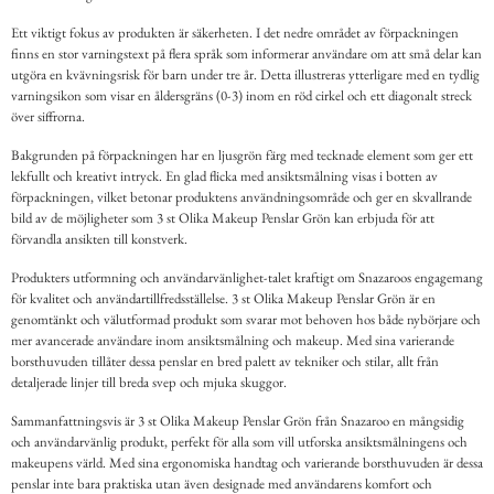
Ett viktigt fokus av produkten är säkerheten. I det nedre området av förpackningen
finns en stor varningstext på flera språk som informerar användare om att små delar kan
utgöra en kvävningsrisk för barn under tre år. Detta illustreras ytterligare med en tydlig
varningsikon som visar en åldersgräns (0-3) inom en röd cirkel och ett diagonalt streck
över siffrorna.
Bakgrunden på förpackningen har en ljusgrön färg med tecknade element som ger ett
lekfullt och kreativt intryck. En glad flicka med ansiktsmålning visas i botten av
förpackningen, vilket betonar produktens användningsområde och ger en skvallrande
bild av de möjligheter som 3 st Olika Makeup Penslar Grön kan erbjuda för att
förvandla ansikten till konstverk.
Produkters utformning och användarvänlighet-talet kraftigt om Snazaroos engagemang
för kvalitet och användartillfredsställelse. 3 st Olika Makeup Penslar Grön är en
genomtänkt och välutformad produkt som svarar mot behoven hos både nybörjare och
mer avancerade användare inom ansiktsmålning och makeup. Med sina varierande
borsthuvuden tillåter dessa penslar en bred palett av tekniker och stilar, allt från
detaljerade linjer till breda svep och mjuka skuggor.
Sammanfattningsvis är 3 st Olika Makeup Penslar Grön från Snazaroo en mångsidig
och användarvänlig produkt, perfekt för alla som vill utforska ansiktsmålningens och
makeupens värld. Med sina ergonomiska handtag och varierande borsthuvuden är dessa
penslar inte bara praktiska utan även designade med användarens komfort och