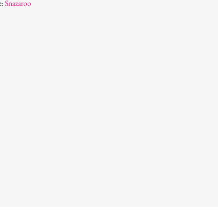
e:
Snazaroo