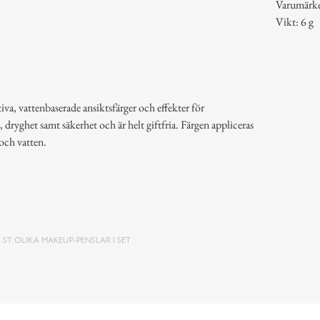
Varumärk
Vikt: 6 g
iva, vattenbaserade ansiktsfärger och effekter för
, dryghet samt säkerhet och är helt giftfria. Färgen appliceras
 och vatten.
3 ST OLIKA MAKEUP-PENSLAR I SET