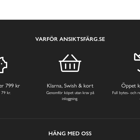
VARFÖR ANSIKTSFÄRG.SE
ver 799 kr
Klarna, Swish & kort
Öppet k
 79 kr.
Genomför köpet utan krav på
Full bytes- och re
inloggning.
HÄNG MED OSS