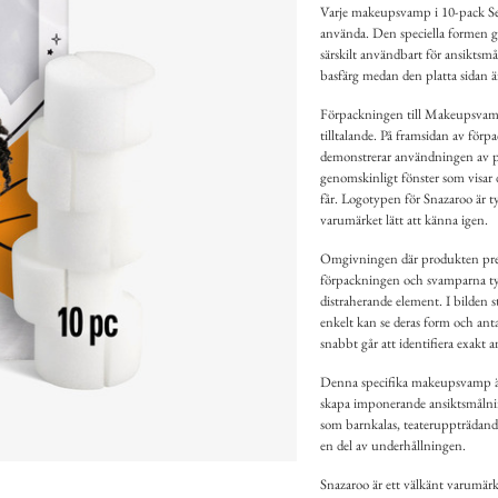
Varje makeupsvamp i 10-pack Semi
använda. Den speciella formen gör
särskilt användbart för ansiktsm
basfärg medan den platta sidan är 
Förpackningen till Makeupsvamp 
tilltalande. På framsidan av för
demonstrerar användningen av pro
genomskinligt fönster som visar 
får. Logotypen för Snazaroo är ty
varumärket lätt att känna igen.
Omgivningen där produkten pres
förpackningen och svamparna tyd
distraherande element. I bilden 
enkelt kan se deras form och anta
snabbt går att identifiera exakt 
Denna specifika makeupsvamp är i
skapa imponerande ansiktsmålnin
som barnkalas, teateruppträdande
en del av underhållningen.
Snazaroo är ett välkänt varumär