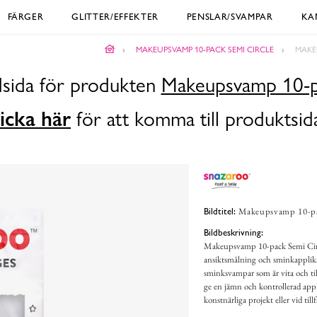
FÄRGER
GLITTER/EFFEKTER
PENSLAR/SVAMPAR
KA
MAKEUPSVAMP 10-PACK SEMI CIRCLE
MAKE
dsida för produkten
Makeupsvamp 10-pa
icka här
för att komma till produktsid
Makeupsvamp 10-pac
Bildtitel:
Bildbeskrivning:
Makeupsvamp 10-pack Semi Circle
ansiktsmålning och sminkapplika
sminksvampar som är vita och til
ge en jämn och kontrollerad appl
konstnärliga projekt eller vid ti