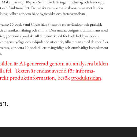
tet. Makeupsvamp 10-pack Semi Circle är inget undantag och lever upp
rhet och funktionalitet. De mjuka svamparna är skonsamma mot huden
ndning, vilket gör dem både hygieniska och återanvändbara.
amp 10-pack Semi Circle från Snazaroo en användbar och praktisk
erade av ansiktsmålning och smink. Den smarta designen, tillsammans med
tet, gör denna produkt till ett utmärkt val för både hobbyister och
ckningens tydliga och inbjudande utseende, tillsammans med de specifika
vamp, gör detta 10-pack till ett mångsidigt och oumbärligt komplement
a.
an.