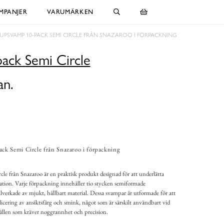
MPANJER
VARUMÄRKEN
UPSVAMP 10-PACK SEMI CIRCLE FRÅN SNAZAROO I FÖRPACKNING
ck Semi Circle
an.
k Semi Circle från Snazaroo i förpackning
 från Snazaroo är en praktisk produkt designad för att underlätta
tion. Varje förpackning innehåller tio stycken semiformade
lverkade av mjukt, hållbart material. Dessa svampar är utformade för att
icering av ansiktsfärg och smink, något som är särskilt användbart vid
llfällen som kräver noggrannhet och precision.