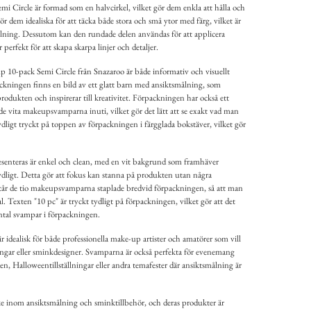
 Circle är formad som en halvcirkel, vilket gör dem enkla att hålla och
 dem idealiska för att täcka både stora och små ytor med färg, vilket är
ålning. Dessutom kan den rundade delen användas för att applicera
perfekt för att skapa skarpa linjer och detaljer.
10-pack Semi Circle från Snazaroo är både informativ och visuellt
packningen finns en bild av ett glatt barn med ansiktsmålning, som
dukten och inspirerar till kreativitet. Förpackningen har också ett
de vita makeupsvamparna inuti, vilket gör det lätt att se exakt vad man
dligt tryckt på toppen av förpackningen i färgglada bokstäver, vilket gör
enteras är enkel och clean, med en vit bakgrund som framhäver
ligt. Detta gör att fokus kan stanna på produkten utan några
står de tio makeupsvamparna staplade bredvid förpackningen, så att man
l. Texten "10 pc" är tryckt tydligt på förpackningen, vilket gör att det
antal svampar i förpackningen.
dealisk för både professionella make-up artister och amatörer som vill
gar eller sminkdesigner. Svamparna är också perfekta för evenemang
n, Halloweentillställningar eller andra temafester där ansiktsmålning är
ke inom ansiktsmålning och sminktillbehör, och deras produkter är