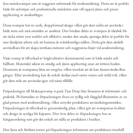
fyra sminksvampar som är noggrant utformade för ansiktsmålning. Detta set är perfekt
både för nybörjare och professionella sminkörer som vill uppnå jämn och precis
applicering av ansiktsfärger.
Dessa svampar har en unik, droppformad design vilket gör dem enkla att använda i
både stora och små områden av ansiktet. Den bredare delen av svampen är idealisk för
att täcka större ytor snabbt och effektivt, medan den smala, spetsiga delen är perfekt för
mer detaljerat arbete och att komma åt svåråtkomliga ställen. Detta gör dem särskilt
användbara för att skapa intrikata mönster och noggranna linjer vid ansiktsmålning.
Varje svamp är tillverkad av högkvalitativt skummaterial som är både mjukt och
hållbart. Materialet säkrar en smidig och jämn applicering utan att irritera huden.
Dessutom är svamparna lätta att rengöra, vilket innebär att de kan återanvändas flera
gånger. Efter användning kan de enkelt sköljas med varmt vatten och mild tvål, vilket
gör dem redo att användas igen vid nästa tillfälle.
Förpackningen till Makeupsvamp 4-pack Tear Drop från Snazaroo är informativ och
praktisk. På framsidan av förpackningen finns en tydlig och färgglad illustration av en
glad person med ansiktsmålning, vilket antyder produktens användningsområden.
Förpackningen är tillverkad av genomskinlig plast, vilket gör att svamparnas kvalitet
och design är synliga för köparen. Den övre delen av förpackningen har en
hänganordning som gör det enkelt att ställa ut produkten i butiker.
Den ljusa och lättlästa texten på förpackningen informerar om produktens innehåll