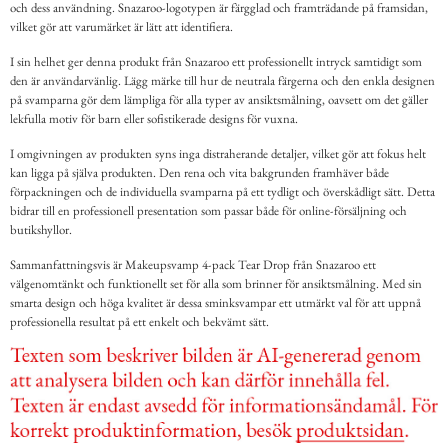
och dess användning. Snazaroo-logotypen är färgglad och framträdande på framsidan,
vilket gör att varumärket är lätt att identifiera.
I sin helhet ger denna produkt från Snazaroo ett professionellt intryck samtidigt som
den är användarvänlig. Lägg märke till hur de neutrala färgerna och den enkla designen
på svamparna gör dem lämpliga för alla typer av ansiktsmålning, oavsett om det gäller
lekfulla motiv för barn eller sofistikerade designs för vuxna.
I omgivningen av produkten syns inga distraherande detaljer, vilket gör att fokus helt
kan ligga på själva produkten. Den rena och vita bakgrunden framhäver både
förpackningen och de individuella svamparna på ett tydligt och överskådligt sätt. Detta
bidrar till en professionell presentation som passar både för online-försäljning och
butikshyllor.
Sammanfattningsvis är Makeupsvamp 4-pack Tear Drop från Snazaroo ett
välgenomtänkt och funktionellt set för alla som brinner för ansiktsmålning. Med sin
smarta design och höga kvalitet är dessa sminksvampar ett utmärkt val för att uppnå
professionella resultat på ett enkelt och bekvämt sätt.