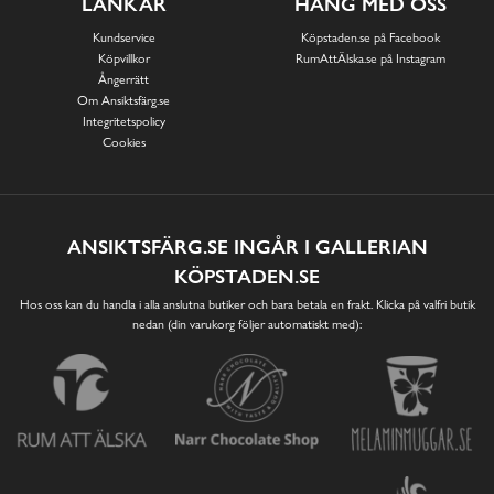
LÄNKAR
HÄNG MED OSS
Kundservice
Köpstaden.se på Facebook
Köpvillkor
RumAttÄlska.se på Instagram
Ångerrätt
Om Ansiktsfärg.se
Integritetspolicy
Cookies
ANSIKTSFÄRG.SE INGÅR I GALLERIAN
KÖPSTADEN.SE
Hos oss kan du handla i alla anslutna butiker och bara betala en frakt. Klicka på valfri butik
nedan (din varukorg följer automatiskt med):