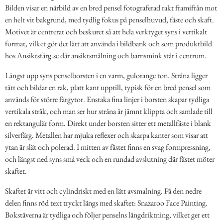
Bilden visar en närbild av en bred pensel fotograferad rakt framifrån mot
en helt vit bakgrund, med tydlig fokus på penselhuvud, fäste och skaft.
Motivet är centrerat och beskuret så att hela verktyget syns i vertikalt
format, vilket gör det lätt att använda i bildbank och som produktbild
hos Ansiktsfärg.se där ansiktsmålning och barnsmink står i centrum.
Längst upp syns penselborsten i en varm, gulorange ton. Stråna ligger
tätt och bildar en rak, platt kant upptill, typisk för en bred pensel som
används för större färgytor. Enstaka fina linjer i borsten skapar tydliga
vertikala stråk, och man ser hur stråna är jämnt klippta och samlade till
en rektangulär form. Direkt under borsten sitter ett metallfäste i blank
silverfärg. Metallen har mjuka reflexer och skarpa kanter som visar att
ytan är slät och polerad. I mitten av fästet finns en svag formpressning,
och längst ned syns små veck och en rundad avslutning där fästet möter
skaftet.
Skaftet är vitt och cylindriskt med en lätt avsmalning. På den nedre
delen finns röd text tryckt längs med skaftet: Snazaroo Face Painting.
Bokstäverna är tydliga och följer penselns längdriktning, vilket ger ett