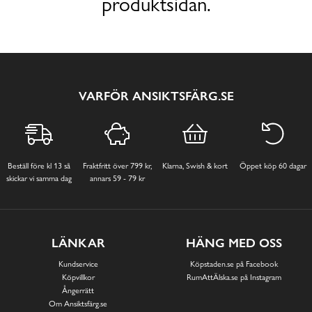
produktsidan.
VARFÖR ANSIKTSFÄRG.SE
Beställ före kl 13 så
Fraktfritt över 799 kr,
Klarna, Swish & kort
Öppet köp 60 dagar
skickar vi samma dag
annars 59 - 79 kr
LÄNKAR
HÄNG MED OSS
Kundservice
Köpstaden.se på Facebook
Köpvillkor
RumAttÄlska.se på Instagram
Ångerrätt
Om Ansiktsfärg.se