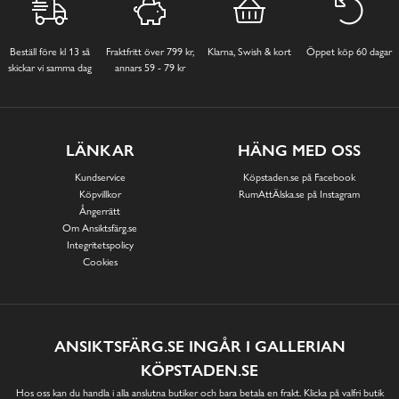
Beställ före kl 13 så
Fraktfritt över 799 kr,
Klarna, Swish & kort
Öppet köp 60 dagar
skickar vi samma dag
annars 59 - 79 kr
LÄNKAR
HÄNG MED OSS
Kundservice
Köpstaden.se på Facebook
Köpvillkor
RumAttÄlska.se på Instagram
Ångerrätt
Om Ansiktsfärg.se
Integritetspolicy
Cookies
ANSIKTSFÄRG.SE INGÅR I GALLERIAN
KÖPSTADEN.SE
Hos oss kan du handla i alla anslutna butiker och bara betala en frakt. Klicka på valfri butik